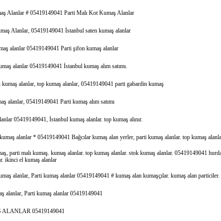
ş Alanlar # 05419149041 Parti Malı Kot Kumaş Alanlar
maş Alanlar, 05419149041 İstanbul saten kumaş alanlar
maş alanlar 05419149041 Parti şifon kumaş alanlar
maş alanlar 05419149041 İstanbul kumaş alım satımı.
 kumaş alanlar, top kumaş alanlar, 05419149041 parti gabardin kumaş
aş alanlar, 05419149041 Parti kumaş alım satımı
anlar 05419149041, İstanbul kumaş alanlar. top kumaş alınır.
 kumaş alanlar * 05419149041 Bağcılar kumaş alan yerler, parti kumaş alanlar. top kumaş alanla
maş, parti malı kumaş. kumaş alanlar. top kumaş alanlar. stok kumaş alanlar. 05419149041 hurd
. ikinci el kumaş alanlar
umaş alanlar, Parti kumaş alanlar 05419149041 # kumaş alan kumaşçılar. kumaş alan particiler.
ş alanlar, Parti kumaş alanlar 05419149041
ALANLAR 05419149041