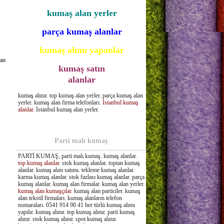
kumaş alan yerler
parça kumaş alanlar
kumaş alımı yapanlar
lan
kumaş satın
alanlar
kumaş alınır. top kumaş alan yerler. parça kumaş alan
yerler. kumaş alan firma telefonları.
İstanbul kumaş
alanlar
. İstanbul kumaş alan yerler.
Parti malı kumaş
PARTİ KUMAŞ, parti malı kumaş. kumaş alanlar.
top kumaş alanlar
. stok kumaş alanlar. toptan kumaş
alanlar. kumaş alım satımı. tekleme kumaş alanlar.
karma kumaş alanlar. stok fazlası kumaş alanlar. parça
kumaş alanlar. kumaş alan firmalar. kumaş alan yerler.
kumaş alan kumaşçılar
. kumaş alan particiler. kumaş
alan tekstil firmaları. kumaş alanların telefon
numaraları. 0541 914 90 41 her türlü kumaş alımı
yapılır. kumaş alınır. top kumaş alınır. parti kumaş
alınır. stok kumaş alınır. spot kumaş alınır.