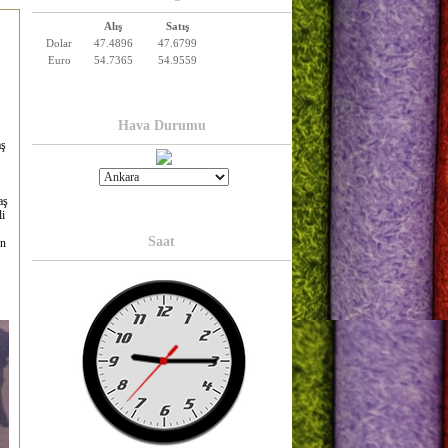
Alış
Satış
Dolar
47.4896
47.6799
Euro
54.7365
54.9559
Hava Durumu
aş
aş
li
Saat
in