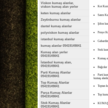
Viskon kumaş alanlar,
Kot Kuma
viskon kumaş alan yerler
keten kumaş alanlar
Saten Ku
Zeytinburnu kumaş alanlar
Şifon ku
dantel kumaş alanlar
Penye Ku
polyviskon kumaş alanlar
istanbul kumaş alanlar
Gabardin
kumaş alanlar 05419149041
Stok kum
Kumaş alan yerler
05419149041
Kumaş al
İstanbul kumaş alan,
05419149041
Bağcılar
Parti Kumaş Alanlar
Parti ku
05419149041
kumaş alanlar
Top Kumaş Alanlar
Toptan k
05419149041
Parça Kumaş Alanlar
Top kuma
05419149041
Stok Kumaş Alanlar
KUMAŞ 
05419149041