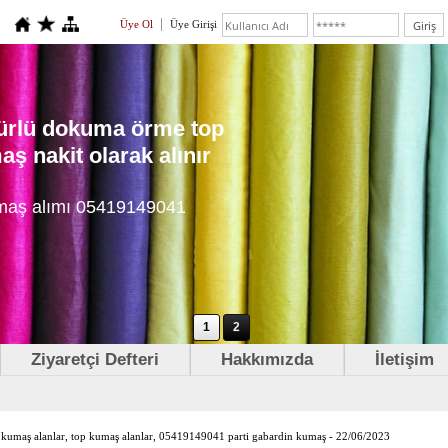
Üye Ol
Üye Girişi
 türlü dokuma örme top
ş nakit olarak alınır
maş alımı 05419149041
1
2
Ziyaretçi Defteri
Hakkımızda
İletişim
kumaş alanlar, top kumaş alanlar, 05419149041 parti gabardin kumaş - 22/06/2023