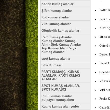
Kadife kumaş alanlar
PARTİ 
Şifon kumaş alanlar
Kot kumaş alanlar
Parti Ku
Vual kumaş alanlar
KUMAŞ
Gömleklik kumaş alanlar
Mikro ku
Parti Kumaş Alanlar
Kumaş Alanlar Kumaş
Alınır Stok Kumaş Alanlar
Oxford k
Top Kumaş Alan Parça
Kumaş Alanlar
Dakron K
spot kumaş alanlar
Dantel A
Stok Kumaşçı
PARTİ KUMAŞÇI KUMAŞ
Gömlekli
ALANLAR, PARTİ KUMAŞ
ALANLAR
Viskon k
SPOT KUMAŞ ALANLAR,
SPOT KUMAŞÇI
Vual Kum
Pullu kumaş alanlar
Poplin K
pulpayet kumaş alınır
Kadife kumaş alan yerler
Gabardin