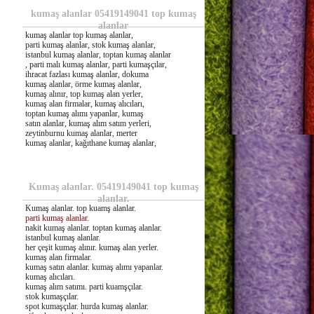
kumaş alanlar 05419149041 top kumaş
alanlar
kumaş alanlar top kumaş alanlar,
parti kumaş alanlar, stok kumaş alanlar,
istanbul kumaş alanlar, toptan kumaş alanlar
, parti malı kumaş alanlar, parti kumaşçılar,
ihracat fazlası kumaş alanlar, dokuma
kumaş alanlar, örme kumaş alanlar,
kumaş alınır, top kumaş alan yerler,
kumaş alan firmalar, kumaş alıcıları,
toptan kumaş alımı yapanlar, kumaş
satın alanlar, kumaş alım satım yerleri,
zeytinburnu kumaş alanlar, merter
kumaş alanlar, kağıthane kumaş alanlar,
Kumaş alanlar. 05419149041 top kumaş
alanlar.
Kumaş alanlar. top kuamş alanlar.
parti kumaş alanlar
.
nakit kumaş alanlar. toptan kumaş alanlar.
istanbul kumaş alanlar.
her çeşit kumaş alınır. kumaş alan yerler.
kumaş alan firmalar.
kumaş satın alanlar. kumaş alımı yapanlar.
kumaş alıcıları.
kumaş alım satımı. parti kuamşçılar.
stok kumaşçılar.
spot kumaşçılar. hurda kumaş alanlar.