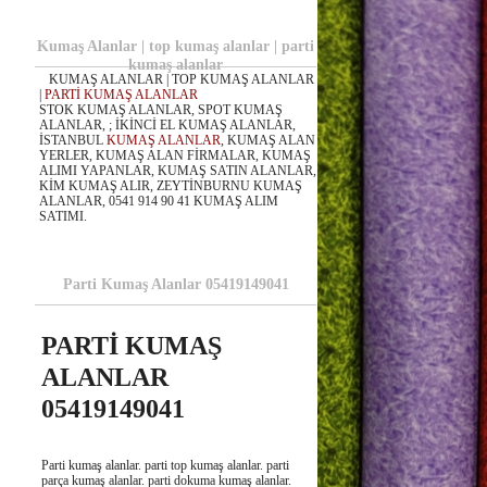
Kumaş Alanlar | top kumaş alanlar | parti
kumaş alanlar
KUMAŞ ALANLAR | TOP KUMAŞ ALANLAR
|
PARTİ KUMAŞ ALANLAR
STOK KUMAŞ ALANLAR, SPOT KUMAŞ
ALANLAR, ; İKİNCİ EL KUMAŞ ALANLAR,
İSTANBUL
KUMAŞ ALANLAR
, KUMAŞ ALAN
YERLER, KUMAŞ ALAN FİRMALAR, KUMAŞ
ALIMI YAPANLAR, KUMAŞ SATIN ALANLAR,
KİM KUMAŞ ALIR, ZEYTİNBURNU KUMAŞ
ALANLAR, 0541 914 90 41 KUMAŞ ALIM
SATIMI.
Parti Kumaş Alanlar 05419149041
PARTİ KUMAŞ
ALANLAR
05419149041
Parti kumaş alanlar. parti top kumaş alanlar. parti
parça kumaş alanlar. parti dokuma kumaş alanlar.