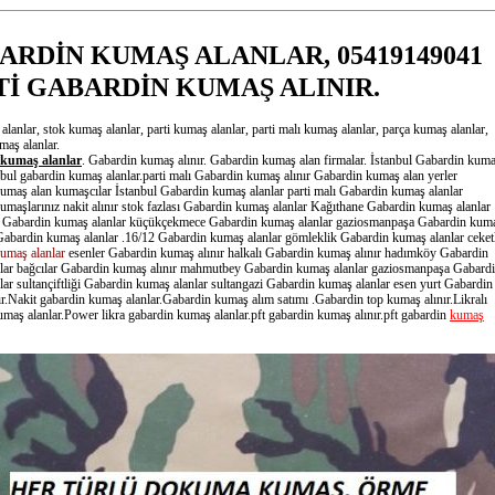
ARDİN KUMAŞ ALANLAR, 05419149041
Tİ GABARDİN KUMAŞ ALINIR.
lanlar, stok kumaş alanlar, parti kumaş alanlar, parti malı kumaş alanlar, parça kumaş alanlar,
umaş alanlar.
kumaş alanlar
. Gabardin kumaş alınır. Gabardin kumaş alan firmalar. İstanbul Gabardin kum
anbul gabardin kumaş alanlar.parti malı Gabardin kumaş alınır Gabardin kumaş alan yerler
umaş alan kumaşcılar İstanbul Gabardin kumaş alanlar parti malı Gabardin kumaş alanlar
umaşlarınız nakit alınır stok fazlası Gabardin kumaş alanlar Kağıthane Gabardin kumaş alanlar
Gabardin kumaş alanlar küçükçekmece Gabardin kumaş alanlar gaziosmanpaşa Gabardin kum
7 Gabardin kumaş alanlar .16/12 Gabardin kumaş alanlar gömleklik Gabardin kumaş alanlar ceket
umaş alanlar
esenler Gabardin kumaş alınır halkalı Gabardin kumaş alınır hadımköy Gabardin
lar bağcılar Gabardin kumaş alınır mahmutbey Gabardin kumaş alanlar gaziosmanpaşa Gabard
ar sultançiftliği Gabardin kumaş alanlar sultangazi Gabardin kumaş alanlar esen yurt Gabardin
r.Nakit gabardin kumaş alanlar.Gabardin kumaş alım satımı .Gabardin top kumaş alınır.Likralı
maş alanlar.Power likra gabardin kumaş alanlar.pft gabardin kumaş alınır.pft gabardin
kumaş