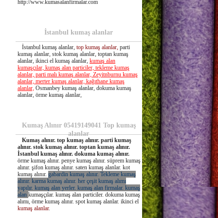
http://www.kumasalanfirmalar.com
İstanbul kumaş alanlar
İstanbul kumaş alanlar,
top kumaş alanlar,
parti
kumaş alanlar, stok kumaş alanlar, toptan kumaş
alanlar, ikinci el kumaş alanlar,
kumaş alan
kumaşçılar, kumaş alan particiler, tekleme kumaş
alanlar, parti malı kumaş alanlar, Zeyitnburnu kumaş
alanlar, merter kumaş alanlar, kağıthane kumaş
alanlar,
Osmanbey kumaş alanlar, dokuma kumaş
alanlar, örme kumaş alanlar,
Kumaş Alınır 05419149041 Top kumaş
alanlar
Kumaş alınır. top kumaş alınır. parti kumaş
alınır. stok kumaş alınır. toptan kumaş alınır.
İstanbul kumaş alınır. dokuma kumaş alınır.
örme kumaş alınır. penye kumaş alınır. süprem kumaş
alınır. şifon kumaş alınır. saten kumaş alanlar. kot
kumaş alınır.
gabardin kumaş alınır. Tekleme kumaş
alınır. karma kumaş alınır. her çeşit kumaş alımı
yapılır. kumaş alan yerler. kumaş alan firmalar. kumaş
alan
kumaşçılar. kumaş alan particiler. dokuma kumaş
alımı, örme kumaş alınır. spot kumaş alanlar. ikinci el
kumaş alanlar
.