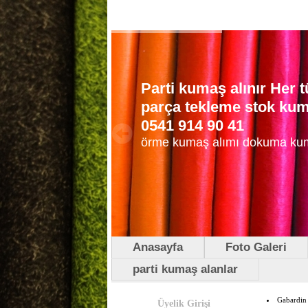
Parti kumaş alınır Her
parça tekleme stok kuma
0541 914 90 41
örme kumaş alımı dokuma ku
Anasayfa
Foto Galeri
parti kumaş alanlar
Gabardin 
Üyelik Girişi