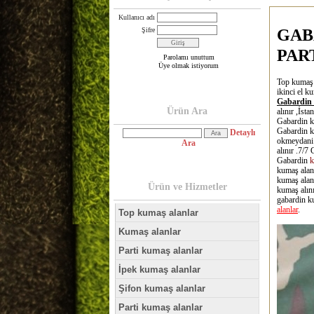
Kullanıcı adı
Şifre
GAB
PAR
Parolamı unuttum
Üye olmak istiyorum
Top kumaş a
ikinci el k
Gabardin 
Ürün Ara
alınır ,İst
Gabardin k
Gabardin k
Detaylı
okmeydani 
Ara
alınır .7/
Gabardin
k
kumaş alan
kumaş alanl
Ürün ve Hizmetler
kumaş alını
gabardin ku
alanlar
.
Top kumaş alanlar
Kumaş alanlar
Parti kumaş alanlar
İpek kumaş alanlar
Şifon kumaş alanlar
Parti kumaş alanlar