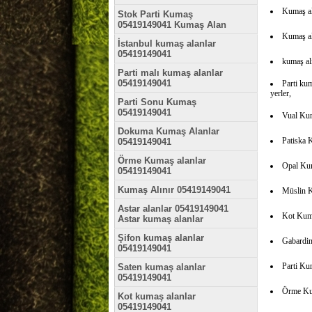
Kumaş al
Stok Parti Kumaş
05419149041 Kumaş Alan
Kumaş a
İstanbul kumaş alanlar
05419149041
kumaş al
Parti malı kumaş alanlar
05419149041
Parti ku
yerler,
Parti Sonu Kumaş
05419149041
Vual Ku
Dokuma Kumaş Alanlar
Patiska 
05419149041
Örme Kumaş alanlar
Opal Ku
05419149041
Kumaş Alınır 05419149041
Müslin 
Astar alanlar 05419149041
Kot Kum
Astar kumaş alanlar
Şifon kumaş alanlar
Gabardi
05419149041
Parti Ku
Saten kumaş alanlar
05419149041
Örme Ku
Kot kumaş alanlar
05419149041