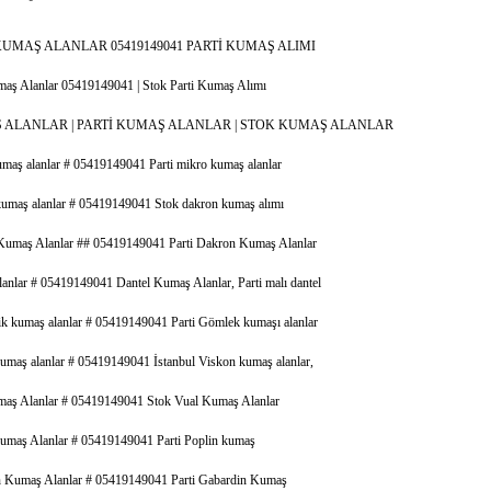
KUMAŞ ALANLAR 05419149041 PARTİ KUMAŞ ALIMI
maş Alanlar 05419149041 | Stok Parti Kumaş Alımı
 ALANLAR | PARTİ KUMAŞ ALANLAR | STOK KUMAŞ ALANLAR
maş alanlar # 05419149041 Parti mikro kumaş alanlar
umaş alanlar # 05419149041 Stok dakron kumaş alımı
umaş Alanlar ## 05419149041 Parti Dakron Kumaş Alanlar
lanlar # 05419149041 Dantel Kumaş Alanlar, Parti malı dantel
k kumaş alanlar # 05419149041 Parti Gömlek kumaşı alanlar
umaş alanlar # 05419149041 İstanbul Viskon kumaş alanlar,
aş Alanlar # 05419149041 Stok Vual Kumaş Alanlar
umaş Alanlar # 05419149041 Parti Poplin kumaş
 Kumaş Alanlar # 05419149041 Parti Gabardin Kumaş