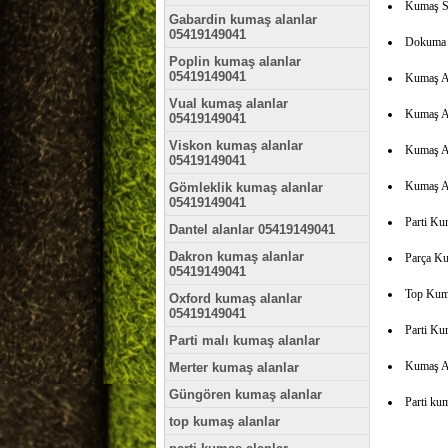
Kumaş Sa
Gabardin kumaş alanlar
05419149041
Dokuma 
Poplin kumaş alanlar
05419149041
Kumaş Al
Vual kumaş alanlar
Kumaş A
05419149041
Viskon kumaş alanlar
Kumaş A
05419149041
Kumaş A
Gömleklik kumaş alanlar
05419149041
Parti Ku
Dantel alanlar 05419149041
Dakron kumaş alanlar
Parça Ku
05419149041
Top Kum
Oxford kumaş alanlar
05419149041
Parti K
Parti malı kumaş alanlar
Kumaş Al
Merter kumaş alanlar
Güngören kumaş alanlar
Parti ku
top kumaş alanlar