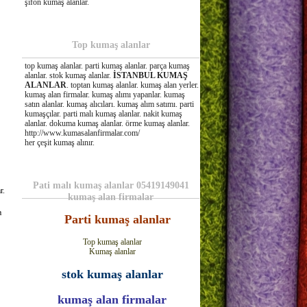
şifon kumaş alanlar.
Top kumaş alanlar
top kumaş alanlar. parti kumaş alanlar. parça kumaş
alanlar. stok kumaş alanlar.
İSTANBUL KUMAŞ
ALANLAR
. toptan kumaş alanlar. kumaş alan yerler.
kumaş alan firmalar. kumaş alımı yapanlar. kumaş
satın alanlar. kumaş alıcıları. kumaş alım satımı. parti
kumaşçılar. parti malı kumaş alanlar. nakit kumaş
alanlar. dokuma kumaş alanlar. örme kumaş alanlar.
http://www.kumasalanfirmalar.com/
her çeşit kumaş alınır.
Pati malı kumaş alanlar 05419149041
r.
kumaş alan firmalar
a
Parti kumaş alanlar
Top kumaş alanlar
Kumaş alanlar
stok kumaş alanlar
kumaş alan firmalar