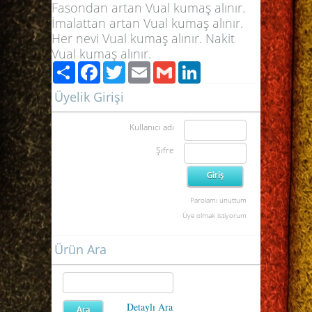
Fasondan artan Vual kumaş alınır.
İmalattan artan Vual kumaş alınır.
Her nevi Vual kumaş alınır. Nakit
Vual kumaş alınır.
Paylaş
Facebook
Twitter
Email
Gmail
LinkedIn
Üyelik Girişi
Kullanıcı adı
Şifre
Parolamı unuttum
Üye olmak istiyorum
Ürün Ara
Detaylı Ara