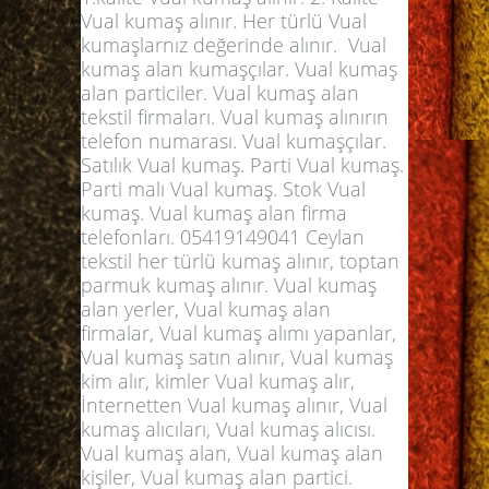
Vual kumaş alınır. Her türlü Vual
kumaşlarnız değerinde alınır. Vual
kumaş alan kumaşçılar. Vual kumaş
alan particiler. Vual kumaş alan
tekstil firmaları. Vual kumaş alınırın
telefon numarası. Vual kumaşçılar.
Satılık Vual kumaş. Parti Vual kumaş.
Parti malı Vual kumaş. Stok Vual
kumaş. Vual kumaş alan firma
telefonları. 05419149041 Ceylan
tekstil her türlü kumaş alınır, toptan
parmuk kumaş alınır. Vual kumaş
alan yerler, Vual kumaş alan
firmalar, Vual kumaş alımı yapanlar,
Vual kumaş satın alınır, Vual kumaş
kim alır, kimler Vual kumaş alır,
İnternetten Vual kumaş alınır, Vual
kumaş alıcıları, Vual kumaş alıcısı.
Vual kumaş alan, Vual kumaş alan
kişiler, Vual kumaş alan partici.