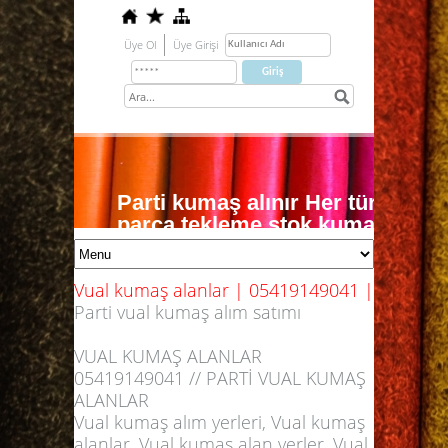
Üye Ol
Üye Girişi
Parti kumaş alınır Her türlü do
parça tekleme stok kumaş nakit o
0541 914 90 41
örme kumaş alımı dokuma kumaş alımı 
Vual kumaş alanlar | 05419149041 |
Parti vual kumaş alım satımı
VUAL KUMAŞ ALANLAR
05419149041 // PARTİ VUAL KUMAŞ
ALANLAR
Vual kumaş alım yerleri, Vual kumaş
alanlar, Vual kumaş alan yerler, Vual