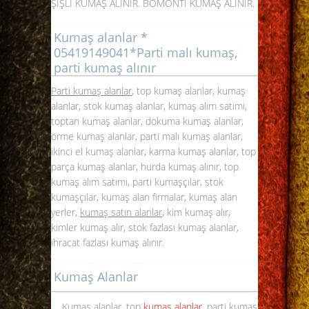
ŞİŞLİ KUMAŞ ALINIR. BOMONTİ KUMAŞ ALINIR.
Kumaş alanlar *
05419149041*Parti malı kumaş,
parti kumaş alınır
Parti kumaş alanlar
, top kumaş alanlar, kumaş
alanlar, stok kumaş alanlar, kumaş alım satımı,
toptan kumaş alanlar, dokuma kumaş alanlar,
örme kumaş alanlar, parti malı kumaş alanlar,
ikinci el kumaş alanlar
, karma
kumaş alanlar
, top
parça kumaş alanlar, hurda kumaş alınır, top
kumaş alım satımı, parti kumaşçılar, stok
kumaşçılar, kumaş alan firmalar, kumaş alan
yerler,
kumaş satın alanlar
, kim kumaş alır,
kimler kumaş alır, stok fazlası kumaş alanlar,
ihracat fazlası kumaş alınır.
Kumaş Alanlar
Kumaş alanlar, top
kumaş alanlar
, parti kumaş