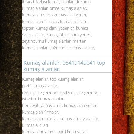
ihracat fazlası kumaş alanlar, dokuma
kumaş alanlar, örme kumaş alanlar,
kumaş alınır, top kumaş alan yerler,
kumaş alan firmalar, kumaş alıcıları,
toptan kumaş alımı yapanlar, kumaş
satın alanlar, kumaş alım satım yerleri,
zeytinburnu kumaş alanlar, merter
kumaş alanlar, kağıthane kumaş alanlar,
Kumaş alanlar. 05419149041 top
kumaş alanlar.
Kumaş alanlar. top kuamş alanlar.
parti kumaş alanlar
.
nakit kumaş alanlar. toptan kumaş alanlar.
istanbul kumaş alanlar.
her çeşit kumaş alınır. kumaş alan yerler.
kumaş alan firmalar.
kumaş satın alanlar. kumaş alımı yapanlar.
kumaş alıcıları.
kumaş alım satımı. parti kuamşçılar.