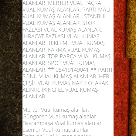
ALANLAR. MERTER VUAL PAÇRA
VUAL KUMAŞ ALANLAR. PARTİ MALI
VUAL KUMAŞ ALANLAR. İSTANBUL
VUAL KUMAŞ ALANLAR. STOK
FAZLASI VUAL KUMAŞ ALANLAR.
İHRACAT FAZLASI VUAL KUMAŞ
ALANLAR. TEKLEME VUAL KUMAŞ
ALANLAR. KARMA VUAL KUMAŞ
ALANLAR. TOP PARÇA VUAL KUMAŞ
ALANLAR. SPOT VUAL KUMAŞ
ALANLAR. ** 05419149041 ** PARTİ
SONU VUAL KUMAŞ ALANLAR. HER
ÇEŞİT VUAL KUMAŞ NAKİT OLARAK
ALINIR. İKİNCİ EL VUAL KUMAŞ
ALANLAR.
Merter Vual kumaş alanlar.
Güngören Vual kumaş alanlar
Bayrampaşa Vual kumaş alanlar
Esenler Vual kumaş alanlar