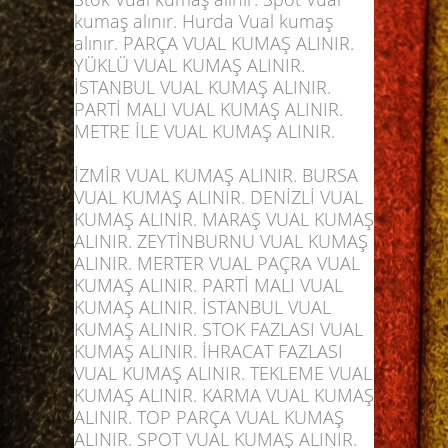
kumaş alınır. Hurda Vual kumaş
alınır. PARÇA VUAL KUMAŞ ALINIR.
YÜKLÜ VUAL KUMAŞ ALINIR.
İSTANBUL VUAL KUMAŞ ALINIR.
PARTİ MALI VUAL KUMAŞ ALINIR.
METRE İLE VUAL KUMAŞ ALINIR.
İZMİR VUAL KUMAŞ ALINIR. BURSA
VUAL KUMAŞ ALINIR. DENİZLİ VUAL
KUMAŞ ALINIR. MARAŞ VUAL KUMAŞ
ALINIR. ZEYTİNBURNU VUAL KUMAŞ
ALINIR. MERTER VUAL PAÇRA VUAL
KUMAŞ ALINIR. PARTİ MALI VUAL
KUMAŞ ALINIR. İSTANBUL VUAL
KUMAŞ ALINIR. STOK FAZLASI VUAL
KUMAŞ ALINIR. İHRACAT FAZLASI
VUAL KUMAŞ ALINIR. TEKLEME VUAL
KUMAŞ ALINIR. KARMA VUAL KUMAŞ
ALINIR. TOP PARÇA VUAL KUMAŞ
ALINIR. SPOT VUAL KUMAŞ ALINIR.