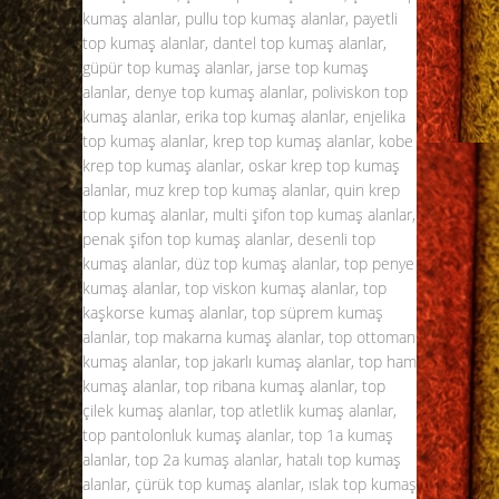
kumaş alanlar, pullu top kumaş alanlar, payetli
top kumaş alanlar, dantel top kumaş alanlar,
güpür top kumaş alanlar, jarse top kumaş
alanlar, denye top kumaş alanlar, poliviskon top
kumaş alanlar, erika top kumaş alanlar, enjelika
top kumaş alanlar, krep top kumaş alanlar, kobe
krep top kumaş alanlar, oskar krep top kumaş
alanlar, muz krep top kumaş alanlar, quin krep
top kumaş alanlar, multi şifon top kumaş alanlar,
penak şifon top kumaş alanlar, desenli top
kumaş alanlar, düz top kumaş alanlar, top penye
kumaş alanlar, top viskon kumaş alanlar, top
kaşkorse kumaş alanlar, top süprem kumaş
alanlar, top makarna kumaş alanlar, top ottoman
kumaş alanlar, top jakarlı kumaş alanlar, top ham
kumaş alanlar, top ribana kumaş alanlar, top
çilek kumaş alanlar, top atletlik kumaş alanlar,
top pantolonluk kumaş alanlar, top 1a kumaş
alanlar, top 2a kumaş alanlar, hatalı top kumaş
alanlar, çürük top kumaş alanlar, ıslak top kumaş