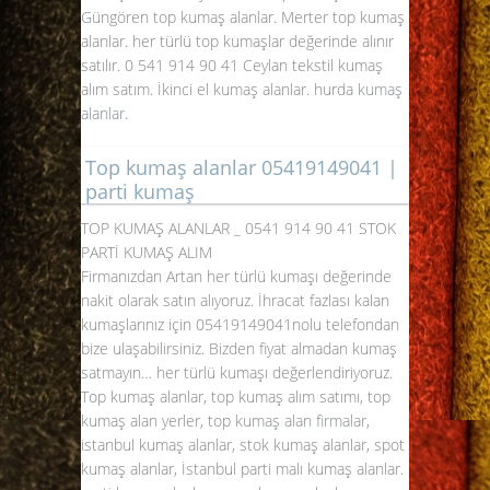
Güngören top kumaş alanlar. Merter top kumaş
alanlar. her türlü top kumaşlar değerinde alınır
satılır. 0 541 914 90 41 Ceylan tekstil kumaş
alım satım. İkinci el kumaş alanlar. hurda
kumaş
alanlar
.
Top kumaş alanlar 05419149041 |
parti kumaş
TOP KUMAŞ ALANLAR _
0541 914 90 41
STOK
PARTİ KUMAŞ ALIM
Firmanızdan Artan her türlü kumaşı değerinde
nakit olarak satın alıyoruz. İhracat fazlası kalan
kumaşlarınız için
05419149041
nolu telefondan
bize ulaşabilirsiniz. Bizden fiyat almadan kumaş
satmayın… her türlü kumaşı değerlendiriyoruz.
Top kumaş alanlar, top kumaş alım satımı, top
kumaş alan yerler, top
kumaş alan firmalar
,
istanbul kumaş alanlar, stok kumaş alanlar, spot
kumaş alanlar, İstanbul parti malı kumaş alanlar.