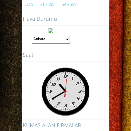
Euro
54.7365
54.9559
Hava Durumu
Saat
KUMAŞ ALAN FİRMALAR