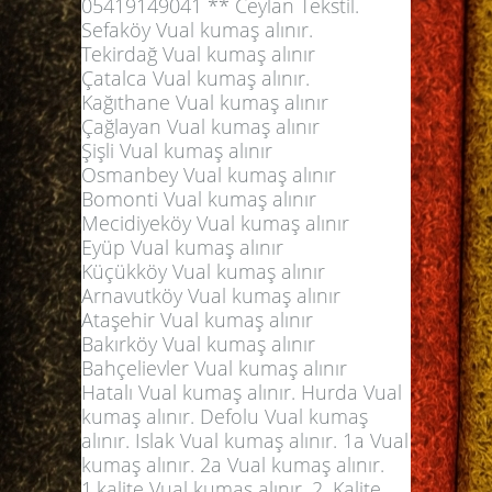
05419149041 ** Ceylan Tekstil.
Sefaköy Vual kumaş alınır.
Tekirdağ Vual kumaş alınır
Çatalca Vual kumaş alınır.
Kağıthane Vual kumaş alınır
Çağlayan Vual kumaş alınır
Şişli Vual kumaş alınır
Osmanbey Vual kumaş alınır
Bomonti Vual kumaş alınır
Mecidiyeköy Vual kumaş alınır
Eyüp Vual kumaş alınır
Küçükköy Vual kumaş alınır
Arnavutköy Vual kumaş alınır
Ataşehir Vual kumaş alınır
Bakırköy Vual kumaş alınır
Bahçelievler Vual kumaş alınır
Hatalı Vual kumaş alınır. Hurda Vual
kumaş alınır. Defolu Vual kumaş
alınır. Islak Vual kumaş alınır. 1a Vual
kumaş alınır. 2a Vual kumaş alınır.
1.kalite Vual kumaş alınır. 2. Kalite