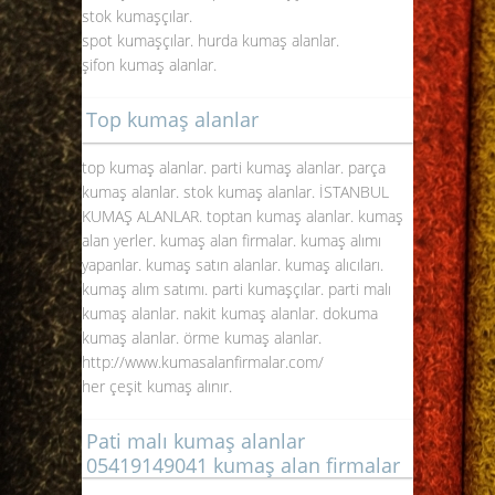
stok kumaşçılar.
spot kumaşçılar. hurda kumaş alanlar.
şifon kumaş alanlar.
Top kumaş alanlar
top kumaş alanlar. parti kumaş alanlar. parça
kumaş alanlar. stok kumaş alanlar.
İSTANBUL
KUMAŞ ALANLAR
. toptan kumaş alanlar. kumaş
alan yerler. kumaş alan firmalar. kumaş alımı
yapanlar. kumaş satın alanlar. kumaş alıcıları.
kumaş alım satımı. parti kumaşçılar. parti malı
kumaş alanlar. nakit kumaş alanlar. dokuma
kumaş alanlar. örme kumaş alanlar.
http://www.kumasalanfirmalar.com/
her çeşit kumaş alınır.
Pati malı kumaş alanlar
05419149041 kumaş alan firmalar