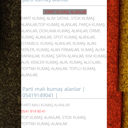
PARTİ KUMAŞ ALANLAR
PARTİ KUMAŞ ALIM SATIMI, STOK KUMAŞ
ALANLAR,TOP KUMAŞ ALANLAR,
PARÇA KUMAŞ
ALANLAR
, DOKUMA KUMAŞ ALANLAR, ÖRME
KUMAŞ ALANLAR, SPOT KUMAŞ ALANLAR,
İSTANBUL KUMAŞ ALANLAR
, KUMAŞ ALAN
YERLER, KUMAŞ ALAN FİRMALAR, KUMAŞ ALIMI
YAPANLAR, KUMAŞ SATIN ALANLAR, KİM KUMAŞ
ALIR, KİMLER KUMAŞ ALIR, KUMAŞ ALICILARI,
TOPTAN KUMAŞ ALANLAR, TOPLU KUMAŞ
ALANLAR,
Parti malı kumaş alanlar |
05419149041 |
PARTİ MALI KUMAŞ ALANLAR
0541 914 90 41
TOP KUMAŞ ALANLAR, STOK KUMAŞ
TOPTAN KUMAŞ ALANLAR