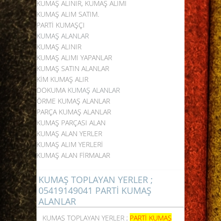
KUMAŞ ALINIR, KUMAŞ ALIMI
KUMAŞ ALIM SATIM.
PARTİ KUMAŞÇI
KUMAŞ ALANLAR
KUMAŞ ALINIR
KUMAŞ ALIMI YAPANLAR
KUMAŞ SATIN ALANLAR
KİM KUMAŞ ALIR
DOKUMA
KUMAŞ ALANLAR
ÖRME KUMAŞ ALANLAR
PARÇA KUMAŞ ALANLAR
KUMAŞ PARÇASI ALAN
KUMAŞ ALAN YERLER
KUMAŞ ALIM YERLERİ
KUMAŞ ALAN FİRMALAR
KUMAŞ TOPLAYAN YERLER ;
05419149041 PARTİ KUMAŞ
ALANLAR
KUMAŞ TOPLAYAN YERLER ;
PARTİ KUMAŞ