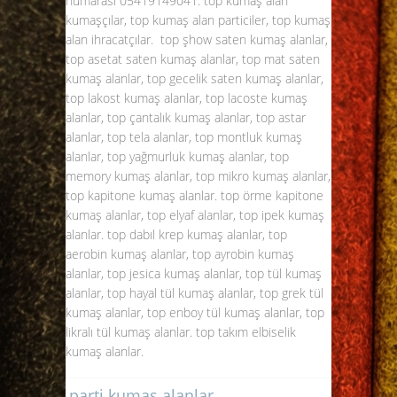
numarası
05419149041
. top kumaş alan
kumaşçılar, top kumaş alan particiler, top kumaş
alan ihracatçılar. top şhow saten kumaş alanlar,
top asetat saten kumaş alanlar, top mat saten
kumaş alanlar, top gecelik saten kumaş alanlar,
top lakost kumaş alanlar, top lacoste kumaş
alanlar, top çantalık kumaş alanlar, top astar
alanlar, top tela alanlar, top montluk kumaş
alanlar, top yağmurluk kumaş alanlar, top
memory kumaş alanlar, top mikro kumaş alanlar,
top kapitone kumaş alanlar. top örme kapitone
kumaş alanlar, top elyaf alanlar, top ipek kumaş
alanlar. top dabıl krep kumaş alanlar, top
aerobin kumaş alanlar, top ayrobin kumaş
alanlar, top jesica kumaş alanlar, top tül kumaş
alanlar, top hayal tül kumaş alanlar, top grek tül
kumaş alanlar, top enboy tül kumaş alanlar, top
likralı tül kumaş alanlar. top takım elbiselik
kumaş alanlar.
parti kumaş alanlar