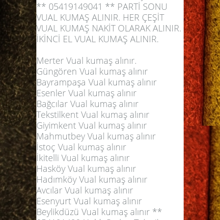
** 05419149041 ** PARTİ SONU
VUAL KUMAŞ ALINIR. HER ÇEŞİT
VUAL KUMAŞ NAKİT OLARAK ALINIR.
İKİNCİ EL VUAL KUMAŞ ALINIR.
Merter Vual kumaş alınır.
Güngören Vual kumaş alınır
Bayrampaşa Vual kumaş alınır
Esenler Vual kumaş alınır
Bağcılar Vual kumaş alınır
Tekstilkent Vual kumaş alınır
Giyimkent Vual kumaş alınır
Mahmutbey Vual kumaş alınır
İstoç Vual kumaş alınır
İkitelli Vual kumaş alınır
Hasköy Vual kumaş alınır
Hadımköy Vual kumaş alınır
Avcılar Vual kumaş alınır
Esenyurt Vual kumaş alınır
Beylikdüzü Vual kumaş alınır **