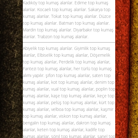
Kadıköy top kumaş alanlar. Edirne top kumaş
alanlar. Kocaeli top kumaş alanlar. Sakarya top
kumaş alanlar. Tokat top kumaş alanlar. Düzce
top kumaş alanlar. Batman top kumaş alanlar.
Mardin top kumaş alanlar. Diyarbakır top kumaş
alanlar. Trabzon top kumaş alanlar.
Abiyelik top kumaş alanlar. Giyimlik top kumaş
alanlar, Elbiselik top kumaş alanlar, Döşemelik
top kumaş alanlar, Perdelik top kumaş alanlar,
Fantezi top kumaş alanlar, her türlü top kumaş
alımı yapılır. şifon
top kumaş alanlar
, saten top
kumaş alanlar, kot top kumaş alanlar, denim top
kumaş alanlar, vual top kumaş alanlar, poplin top
kumaş alanlar, kaşe top kumaş alanlar, keçe top
kumaş alanlar, pelüş top kumaş alanlar, kürt top
kumaş alanlar, velboa top kumaş alanlar, kaşmir
top kumaş alanlar, viskon top kumaş alanlar,
bengalin top kumaş alanlar, dakron top kumaş
alanlar, keten top kumaş alanlar, kadife top
kumaş alanlar, şönil top kumaş alanlar, şanel top