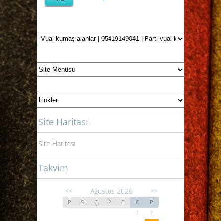
Site Haritası
Site Haritası
Takvim
Ağustos 2026
<<
>>
P
S
Ç
P
C
C
P
1
2