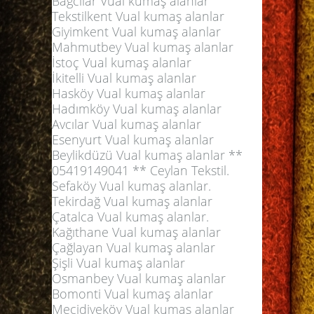
Bağcılar Vual kumaş alanlar
Tekstilkent Vual kumaş alanlar
Giyimkent Vual kumaş alanlar
Mahmutbey Vual kumaş alanlar
İstoç Vual kumaş alanlar
İkitelli Vual kumaş alanlar
Hasköy Vual kumaş alanlar
Hadımköy Vual kumaş alanlar
Avcılar Vual kumaş alanlar
Esenyurt Vual kumaş alanlar
Beylikdüzü Vual kumaş alanlar **
05419149041 ** Ceylan Tekstil.
Sefaköy Vual kumaş alanlar.
Tekirdağ Vual kumaş alanlar
Çatalca Vual kumaş alanlar.
Kağıthane Vual kumaş alanlar
Çağlayan Vual kumaş alanlar
Şişli Vual kumaş alanlar
Osmanbey Vual kumaş alanlar
Bomonti Vual kumaş alanlar
Mecidiyeköy Vual kumaş alanlar