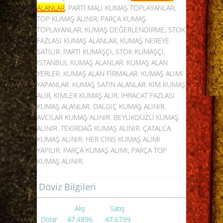
ALANLAR
, PARTİ MALI KUMAŞ TOPLAYANLAR,
TOP KUMAŞ ALINIR, PARÇA KUMAŞ
TOPLAYANLAR, KUMAŞ DEĞERLENDİRME, STOK
FAZLASI KUMAŞ ALANLAR, KUMAŞ NEREYE
SATILIR. PARTİ KUMAŞÇI, STOK KUMAŞÇI,
İSTANBUL KUMAŞ ALANLAR
. KUMAŞ ALAN
YERLER. KUMAŞ ALAN FİRMALAR. KUMAŞ ALIMI
YAPANLAR. KUMAŞ SATIN ALANLAR.
KİM KUMAŞ
ALIR
, KİMLER KUMAŞ ALIR, İHRACAT FAZLASI
KUMAŞ ALANLAR. DALGIÇ KUMAŞ ALINIR.
AVCILAR KUMAŞ ALINIR. BEYLİKDÜZÜ KUMAŞ
ALINIR. TEKİRDAĞ
KUMAŞ ALINIR
. ÇATALCA
KUMAŞ ALINIR. HER CİNS KUMAŞ ALIMI
YAPILIR. PARÇA KUMAŞ ALIMI, PARÇA TOP
KUMAŞ ALINIR.
Döviz Bilgileri
Alış
Satış
Dolar
47.4896
47.6799