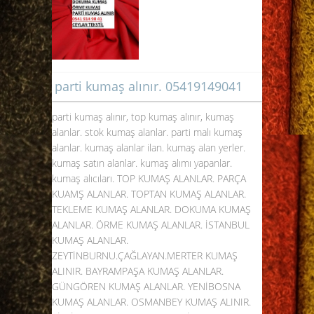
parti kumaş alınır. 05419149041
parti kumaş alınır, top kumaş alınır, kumaş
alanlar. stok kumaş alanlar. parti malı kumaş
alanlar. kumaş alanlar ilan. kumaş alan yerler.
kumaş satın alanlar. kumaş alımı yapanlar.
kumaş alıcıları. TOP KUMAŞ ALANLAR. PARÇA
KUAMŞ ALANLAR. TOPTAN KUMAŞ ALANLAR.
TEKLEME KUMAŞ ALANLAR. DOKUMA KUMAŞ
ALANLAR. ÖRME KUMAŞ ALANLAR. İSTANBUL
KUMAŞ ALANLAR.
ZEYTİNBURNU.ÇAĞLAYAN.MERTER KUMAŞ
ALINIR. BAYRAMPAŞA KUMAŞ ALANLAR.
GÜNGÖREN KUMAŞ ALANLAR. YENİBOSNA
KUMAŞ ALANLAR. OSMANBEY KUMAŞ ALINIR.