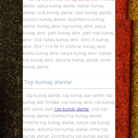
alanlar, parça kumaş alanlar, toptan kumaş
alanlar, stok kumaş alanlar, spot kumaş alanlar,
İstanbul kumaş alanlar, Zeytinburnu
kumaş
alanlar
, kumaş alınır, top kumaş alınır, parça
kumaş alınır. parti kumaş alınır. parti malı kumaş
alınır. stok fazlası kumaş alınır. ikinci el kumaş
alınır. 0541 914 90 41 tekleme kumaş alınır.
karma kumaş alınır. karışık kumaş alınır. toptan
top kumaş alınır. dokuma kumaş alanlar. örme
kumaş alanlar
.
Top kumaş alanlar
top kumaş alanlar, top kumaş alan yerler, top
kumaş alan firmalar, top kumaş alınır, top kumaş
alım satımı, parti
top kumaş alanlar
, stok top
kumaş alanlar, İstanbul top kumaş alanlar,
Tekleme top kumaş alanlar, karışık top kumaş
alanlar, dokuma top
kumaş alanlar.
örme top
kumaş alanlar. Zeytinburnu top kumaş alanlar.