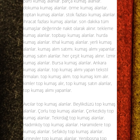
parti kumaş alanlar. parça kumaş alanlar.
dokuma kumaş alanlar. örme kumaş alanlar.
toptan kumaş alanlar. stok fazlası kumaş alanlar.
ihracat fazlası kumaş alanlar. son dakika tüm
kumaşlar değerinde nakit olarak alınır. tekleme
kumaş alanlar. topbaşı kumaş alanlar. hurda
kumaş alanlar. ithal kumaş alanlar. yerli kumaş
alanlar. kumaş alım satımı. kumaş alımı yapanlar.
kumaş satın alanlar. her çeşit kumaş alınır. İzmir
kumaş alanlar. Bursa kumaş alanlar. Ankara
kumaş alanlar.
top kumaş alımı
yapan tekstil
firmaları. top kumaş alım. top kumaş kim alır.
kimler top kumaş alır, top kumaş satın alanlar,
top kumaş alımı yapanlar.
Avcılar top kumaş alanlar. Beylikdüzü
top kumaş
alanlar
. Çorlu top kumaş alanlar. Çerkezköy top
kumaş alanlar. Tekirdağ top kumaş alanlar.
Hadımköy top kumaş alanlar. Haramidere top
kumaş alanlar. Sefaköy top kumaş alanlar.
Şirinevler top kumaş alanlar. Yenibosna top