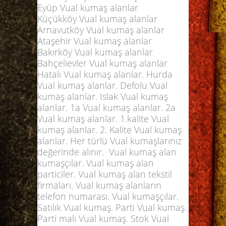
Eyüp Vual kumaş alanlar
Küçükköy Vual kumaş alanlar
Arnavutköy Vual kumaş alanlar
Ataşehir Vual kumaş alanlar
Bakırköy Vual kumaş alanlar
Bahçelievler Vual kumaş alanlar
Hatalı Vual kumaş alanlar. Hurda
Vual kumaş alanlar. Defolu Vual
kumaş alanlar. Islak Vual kumaş
alanlar. 1a Vual kumaş alanlar. 2a
Vual kumaş alanlar. 1.kalite Vual
kumaş alanlar. 2. Kalite Vual kumaş
alanlar. Her türlü Vual kumaşlarınız
değerinde alınır. Vual kumaş alan
kumaşçılar. Vual kumaş alan
particiler. Vual kumaş alan tekstil
firmaları. Vual kumaş alanların
telefon numarası. Vual kumaşçılar.
Satılık Vual kumaş. Parti Vual kumaş.
Parti malı Vual kumaş. Stok Vual