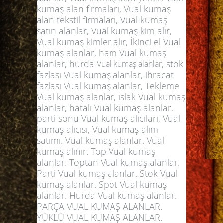
kumaş alan firmaları, Vual kumaş
alan tekstil firmaları, Vual kumaş
satın alanlar, Vual kumaş kim alır,
Vual kumaş kimler alır, İkinci el Vual
kumaş alanlar, ham Vual kumaş
alanlar, hurda
, stok
Vual kumaş alanlar
fazlası Vual kumaş alanlar, ihracat
fazlası Vual kumaş alanlar, Tekleme
Vual kumaş alanlar, ıslak Vual kumaş
alanlar, hatalı Vual kumaş alanlar,
parti sonu Vual kumaş alıcıları, Vual
kumaş alıcısı, Vual
kumaş alım
satımı
. Vual kumaş alanlar. Vual
kumaş alınır. Top Vual kumaş
alanlar. Toptan Vual kumaş alanlar.
Parti Vual kumaş alanlar. Stok Vual
kumaş alanlar. Spot Vual kumaş
alanlar. Hurda Vual kumaş alanlar.
PARÇA VUAL KUMAŞ ALANLAR.
YÜKLÜ VUAL KUMAŞ ALANLAR.