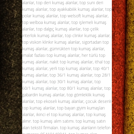
alanlar, top deri kumaş alanlar, top suni deri
kumaş alanlar, top ayakkabılık kumaş alanlar, top
polar kumaş alanlar, top welsoft kumaş alanlar,
top welboa kumaş alanlar, top işlemeli kumaş
alanlar, top dalgıç kumaş alanlar, top çelik
interlok kumaş alanlar, top clinkır kumaş alanlar,
top viskon klinkır kumaş alanlar, sigortadan top
kumaş alanlar, gümrükten top kumaş alanlar,
imalat fazlası top kumaş alanlar, her türlü top
kumaş alanlar, nakit top kumaş alanlar, ithal top
kumaş alanlar, yerli top kumaş alanlar, top 40/1
kumaş alanlar, top 36/1 kumaş alanlar, top 28/1
kumaş alanlar, top 30/1 kumaş alanlar, top
60/1
kumaş alanlar
, top 80/1 kumaş alanlar, top
gabardin kumaş alanlar, top gömleklik kumaş
alanlar, top ekoseli kumaş alanlar, çocuk desenli
top kumaş alanlar, top bayan giyim kumaşları
alanlar, ikinci el top kumaş alanlar, top kumaş
alınır. top kumaş alım satımı. top kumaş satın
alan tekstil firmaları. top kumaş alanların telefon