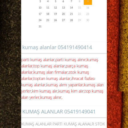
3
4
5
6
7
8
9
10
11
12
13
14
15
16
17
18
19
20
21
22
23
24
25
26
27
28
29
30
31
kumaş alanlar 054191490414
parti kumaş alanlar,parti kumaş alınır,kumaş
alanlar,top kumaş alanlar,parça kumaş
alanlar,kumaş alan firmalar,stok kumaş
alanlar,toptan kumaş alanlar,ihracat fazlası
kumaş alanlar,kumaş alımı yapanlar,kumaş alan
yerler,kim kumaş alır,kumaş kim alır,top kumaş
alan yerler,kumaş alınır,
KUMAŞ ALANLAR 05419149041
KUMAŞ ALANLAR PARTİ KUMAŞ ALANALR STOK