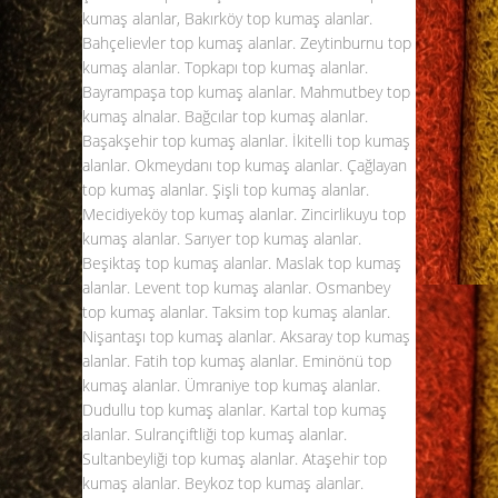
kumaş alanlar, Bakırköy top kumaş alanlar.
Bahçelievler top kumaş alanlar. Zeytinburnu top
kumaş alanlar. Topkapı top kumaş alanlar.
Bayrampaşa top kumaş alanlar. Mahmutbey top
kumaş alnalar. Bağcılar top kumaş alanlar.
Başakşehir top kumaş alanlar. İkitelli top kumaş
alanlar. Okmeydanı top kumaş alanlar. Çağlayan
top kumaş alanlar. Şişli top kumaş alanlar.
Mecidiyeköy top kumaş alanlar. Zincirlikuyu top
kumaş alanlar. Sarıyer top kumaş alanlar.
Beşiktaş
top kumaş alanlar
. Maslak top kumaş
alanlar. Levent top kumaş alanlar. Osmanbey
top kumaş alanlar. Taksim top kumaş alanlar.
Nişantaşı top kumaş alanlar. Aksaray top kumaş
alanlar. Fatih top kumaş alanlar. Eminönü top
kumaş alanlar. Ümraniye top kumaş alanlar.
Dudullu top kumaş alanlar. Kartal top kumaş
alanlar. Sulrançiftliği top kumaş alanlar.
Sultanbeyliği top kumaş alanlar. Ataşehir top
kumaş alanlar. Beykoz top kumaş alanlar.