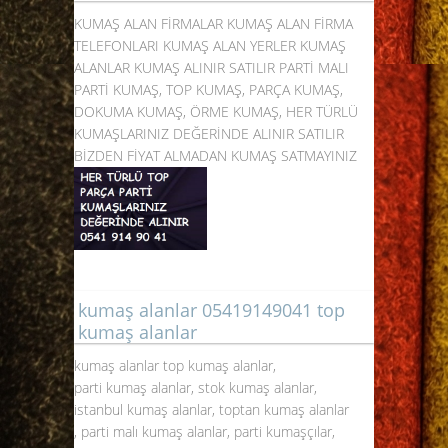
KUMAŞ ALAN FİRMALAR KUMAŞ ALAN FİRMA
TELEFONLARI KUMAŞ ALAN YERLER KUMAŞ
ALANLAR KUMAŞ ALINIR SATILIR PARTİ MALI
PARTİ KUMAŞ, TOP KUMAŞ, PARÇA KUMAŞ,
DOKUMA KUMAŞ, ÖRME KUMAŞ, HER TÜRLÜ
KUMAŞLARINIZ DEĞERİNDE ALINIR SATILIR
BİZDEN FİYAT ALMADAN KUMAŞ SATMAYINIZ
kumaş alanlar 05419149041 top
kumaş alanlar
kumaş alanlar top kumaş alanlar,
parti kumaş alanlar, stok kumaş alanlar,
istanbul kumaş alanlar, toptan kumaş alanlar
, parti malı kumaş alanlar, parti kumaşçılar,