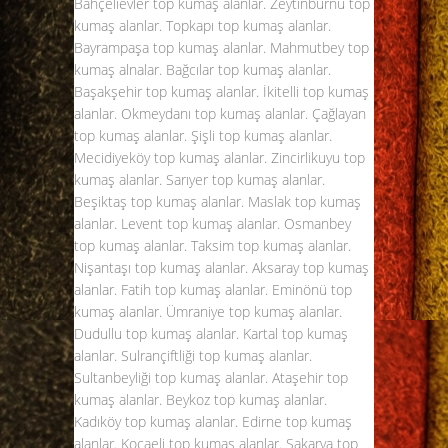
Bahçelievler top kumaş alanlar. Zeytinburnu top
kumaş alanlar. Topkapı top kumaş alanlar.
Bayrampaşa top kumaş alanlar. Mahmutbey top
kumaş alnalar. Bağcılar top kumaş alanlar.
Başakşehir top kumaş alanlar. İkitelli top kumaş
alanlar. Okmeydanı top kumaş alanlar. Çağlayan
top kumaş alanlar. Şişli top kumaş alanlar.
Mecidiyeköy top kumaş alanlar. Zincirlikuyu top
kumaş alanlar. Sarıyer top kumaş alanlar.
Beşiktaş
top kumaş alanlar
. Maslak top kumaş
alanlar. Levent top kumaş alanlar. Osmanbey
top kumaş alanlar. Taksim top kumaş alanlar.
Nişantaşı top kumaş alanlar. Aksaray top kumaş
alanlar. Fatih top kumaş alanlar. Eminönü top
kumaş alanlar. Ümraniye top kumaş alanlar.
Dudullu top kumaş alanlar. Kartal top kumaş
alanlar. Sulrançiftliği top kumaş alanlar.
Sultanbeyliği top kumaş alanlar. Ataşehir top
kumaş alanlar. Beykoz top kumaş alanlar.
Kadıköy top kumaş alanlar. Edirne top kumaş
alanlar. Kocaeli top kumaş alanlar. Sakarya top