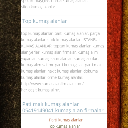
spot kumaşçılar. hurda kumaş alanlar.
şifon kumaş alanlar.
Top kumaş alanlar
top kumaş alanlar. parti kumaş alanlar. parça
kumaş alanlar. stok kumaş alanlar.
İSTANBUL
KUMAŞ ALANLAR
. toptan kumaş alanlar. kumaş
alan yerler. kumaş alan firmalar. kumaş alımı
yapanlar. kumaş satın alanlar. kumaş alıcıları.
kumaş alım satımı. parti kumaşçılar. parti malı
kumaş alanlar. nakit kumaş alanlar. dokuma
kumaş alanlar. örme kumaş alanlar.
http://www.kumasalanfirmalar.com/
her çeşit kumaş alınır.
Pati malı kumaş alanlar
05419149041 kumaş alan firmalar
Parti kumaş alanlar
Top kumaş alanlar