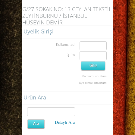
G/27 SOKAK NO: 13 CEYLAN TEKSTİL
ZEYTİNBURNU / İSTANBUL
HÜSEYİN DEMİR
Üyelik Girişi
Kullanıcı adı
Şifre
Parolamı unuttum
Üye olmak istiyorum
Ürün Ara
Detaylı Ara