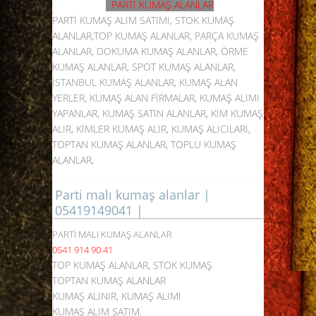
PARTİ KUMAŞ ALANLAR
PARTİ KUMAŞ ALIM SATIMI, STOK KUMAŞ
ALANLAR,TOP KUMAŞ ALANLAR,
PARÇA KUMAŞ
ALANLAR
, DOKUMA KUMAŞ ALANLAR, ÖRME
KUMAŞ ALANLAR, SPOT KUMAŞ ALANLAR,
İSTANBUL KUMAŞ ALANLAR
, KUMAŞ ALAN
YERLER, KUMAŞ ALAN FİRMALAR, KUMAŞ ALIMI
YAPANLAR, KUMAŞ SATIN ALANLAR, KİM KUMAŞ
ALIR, KİMLER KUMAŞ ALIR, KUMAŞ ALICILARI,
TOPTAN KUMAŞ ALANLAR, TOPLU KUMAŞ
ALANLAR,
Parti malı kumaş alanlar |
05419149041 |
PARTİ MALI KUMAŞ ALANLAR
0541 914 90 41
TOP KUMAŞ ALANLAR, STOK KUMAŞ
TOPTAN KUMAŞ ALANLAR
KUMAŞ ALINIR, KUMAŞ ALIMI
KUMAŞ ALIM SATIM.