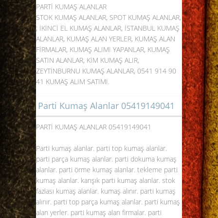
PARTİ KUMAŞ ALANLAR
STOK KUMAŞ ALANLAR, SPOT KUMAŞ ALANLAR,
; İKİNCİ EL KUMAŞ ALANLAR, İSTANBUL
KUMAŞ
ALANLAR
, KUMAŞ ALAN YERLER, KUMAŞ ALAN
FİRMALAR, KUMAŞ ALIMI YAPANLAR, KUMAŞ
SATIN ALANLAR, KİM KUMAŞ ALIR,
ZEYTİNBURNU KUMAŞ ALANLAR, 0541 914 90
41 KUMAŞ ALIM SATIMI.
Parti Kumaş Alanlar 05419149041
PARTİ KUMAŞ ALANLAR 05419149041
Parti kumaş alanlar. parti top kumaş alanlar.
parti parça kumaş alanlar. parti dokuma kumaş
alanlar. parti örme kumaş alanlar. tekleme parti
kumaş alanlar. karışık parti kumaş alanlar. stok
fazlası kumaş alanlar. kumaş alınır.
parti kumaş
alınır
. parti top parça kumaş alanlar. parti kumaş
alan yerler. parti kumaş alan firmalar. parti