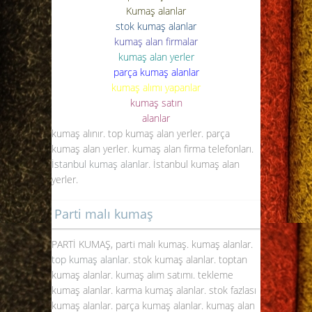
Kumaş alanlar
stok kumaş alanlar
kumaş alan firmalar
kumaş alan yerler
parça kumaş alanlar
kumaş alımı yapanlar
kumaş satın
alanlar
kumaş alınır. top kumaş alan yerler. parça
kumaş alan yerler. kumaş alan firma telefonları.
İstanbul kumaş alanlar
. İstanbul kumaş alan
yerler.
Parti malı kumaş
PARTİ KUMAŞ, parti malı kumaş. kumaş alanlar.
top kumaş alanlar
. stok kumaş alanlar. toptan
kumaş alanlar. kumaş alım satımı. tekleme
kumaş alanlar. karma kumaş alanlar. stok fazlası
kumaş alanlar. parça kumaş alanlar. kumaş alan