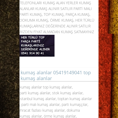
TELEFONLARI KUMAŞ ALAN YERLER KUMAŞ
ALANLAR KUMAŞ ALINIR SATILIR PARTİ MALI
PARTİ KUMAŞ, TOP KUMAŞ, PARÇA KUMAŞ,
DOKUMA KUMAŞ, ÖRME KUMAŞ, HER TÜRLÜ
KUMAŞLARINIZ DEĞERİNDE ALINIR SATILIR
BİZDEN FİYAT ALMADAN KUMAŞ SATMAYINIZ
kumaş alanlar 05419149041 top
kumaş alanlar
kumaş alanlar top kumaş alanlar,
parti kumaş alanlar, stok kumaş alanlar,
istanbul kumaş alanlar, toptan kumaş alanlar
, parti malı kumaş alanlar, parti kumaşçılar,
ihracat fazlası kumaş alanlar, dokuma
kumaş alanlar, örme kumaş alanlar,