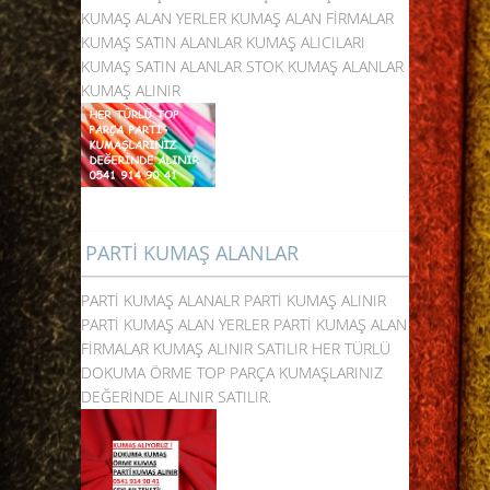
KUMAŞ ALAN YERLER KUMAŞ ALAN FİRMALAR
KUMAŞ SATIN ALANLAR KUMAŞ ALICILARI
KUMAŞ SATIN ALANLAR STOK KUMAŞ ALANLAR
KUMAŞ ALINIR
PARTİ KUMAŞ ALANLAR
PARTİ KUMAŞ ALANALR PARTİ KUMAŞ ALINIR
PARTİ KUMAŞ ALAN YERLER PARTİ KUMAŞ ALAN
FİRMALAR KUMAŞ ALINIR SATILIR HER TÜRLÜ
DOKUMA ÖRME TOP PARÇA KUMAŞLARINIZ
DEĞERİNDE ALINIR SATILIR.