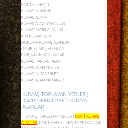
PARTİ KUMAŞÇI
KUMAŞ ALANLAR
KUMAŞ ALINIR
KUMAŞ ALIMI YAPANLAR
KUMAŞ SATIN ALANLAR
KİM KUMAŞ ALIR
DOKUMA
KUMAŞ ALANLAR
ÖRME KUMAŞ ALANLAR
PARÇA KUMAŞ ALANLAR
KUMAŞ PARÇASI ALAN
KUMAŞ ALAN YERLER
KUMAŞ ALIM YERLERİ
KUMAŞ ALAN FİRMALAR
KUMAŞ TOPLAYAN YERLER ;
05419149041 PARTİ KUMAŞ
ALANLAR
KUMAŞ TOPLAYAN YERLER ;
PARTİ KUMAŞ
ALANLAR
, PARTİ MALI KUMAŞ TOPLAYANLAR,