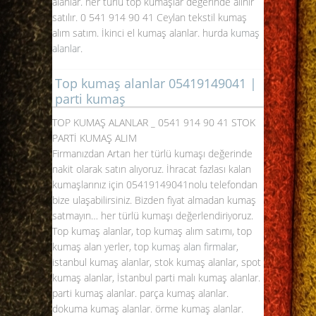
alanlar. her türlü top kumaşlar değerinde alınır
satılır. 0 541 914 90 41 Ceylan tekstil kumaş
alım satım. İkinci el kumaş alanlar. hurda
kumaş
alanlar
.
Top kumaş alanlar 05419149041 |
parti kumaş
TOP KUMAŞ ALANLAR _
0541 914 90 41
STOK
PARTİ KUMAŞ ALIM
Firmanızdan Artan her türlü kumaşı değerinde
nakit olarak satın alıyoruz. İhracat fazlası kalan
kumaşlarınız için
05419149041
nolu telefondan
bize ulaşabilirsiniz. Bizden fiyat almadan kumaş
satmayın… her türlü kumaşı değerlendiriyoruz.
Top kumaş alanlar, top kumaş alım satımı, top
kumaş alan yerler, top
kumaş alan firmalar
,
istanbul kumaş alanlar, stok kumaş alanlar, spot
kumaş alanlar, İstanbul parti malı kumaş alanlar.
parti kumaş alanlar. parça kumaş alanlar.
dokuma kumaş alanlar. örme kumaş alanlar.