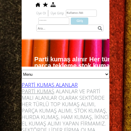
Üye Ol
Üye Girişi
Parti kumaş alınır Her türlü do
parça tekleme stok kumaş nakit o
0541 914 90 41
örme kumaş alımı dokuma kumaş alımı 
PARTİ KUMAŞ ALANLAR
PARTİ KUMAŞ
ALANLAR VE PARTİ
MALI ALANLAR OLARAK SEKTÖRDE
HER TÜRLÜ TOP KUMAŞ ALIMI,
PARÇA KUMAŞ ALIMI, STOK KUMAŞ,
HURDA KUMAŞ, HAM KUMAŞ, İKİNCİ
EL KUMAŞ ALIMI YAPAN FİRMAMIZ.
SEKTÖRDE LİDER FİRMA OLMA