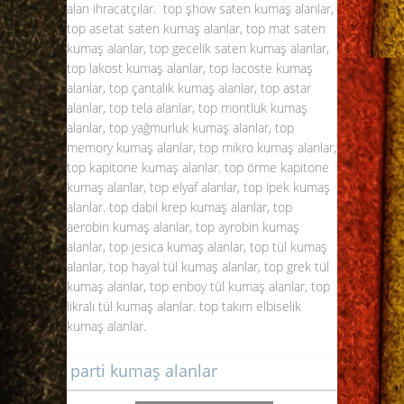
alan ihracatçılar. top şhow saten kumaş alanlar,
top asetat saten kumaş alanlar, top mat saten
kumaş alanlar, top gecelik saten kumaş alanlar,
top lakost kumaş alanlar, top lacoste kumaş
alanlar, top çantalık kumaş alanlar, top astar
alanlar, top tela alanlar, top montluk kumaş
alanlar, top yağmurluk kumaş alanlar, top
memory kumaş alanlar, top mikro kumaş alanlar,
top kapitone kumaş alanlar. top örme kapitone
kumaş alanlar, top elyaf alanlar, top ipek kumaş
alanlar. top dabıl krep kumaş alanlar, top
aerobin kumaş alanlar, top ayrobin kumaş
alanlar, top jesica kumaş alanlar, top tül kumaş
alanlar, top hayal tül kumaş alanlar, top grek tül
kumaş alanlar, top enboy tül kumaş alanlar, top
likralı tül kumaş alanlar. top takım elbiselik
kumaş alanlar.
parti kumaş alanlar