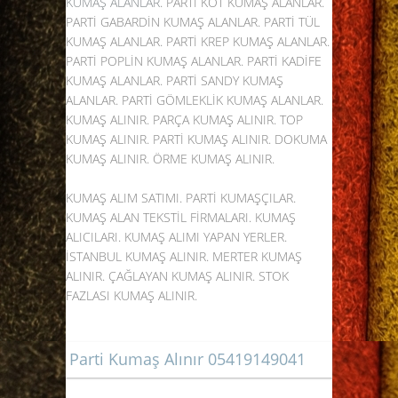
KUMAŞ ALANLAR
. PARTİ KOT KUMAŞ ALANLAR.
PARTİ GABARDİN KUMAŞ ALANLAR. PARTİ TÜL
KUMAŞ ALANLAR. PARTİ KREP KUMAŞ ALANLAR.
PARTİ POPLİN KUMAŞ ALANLAR. PARTİ KADİFE
KUMAŞ ALANLAR. PARTİ SANDY KUMAŞ
ALANLAR. PARTİ GÖMLEKLİK KUMAŞ ALANLAR.
KUMAŞ ALINIR. PARÇA KUMAŞ ALINIR. TOP
KUMAŞ ALINIR. PARTİ KUMAŞ ALINIR. DOKUMA
KUMAŞ ALINIR. ÖRME KUMAŞ ALINIR.
KUMAŞ ALIM SATIMI. PARTİ KUMAŞÇILAR.
KUMAŞ ALAN TEKSTİL FİRMALARI. KUMAŞ
ALICILARI. KUMAŞ ALIMI YAPAN YERLER.
İSTANBUL KUMAŞ ALINIR. MERTER KUMAŞ
ALINIR. ÇAĞLAYAN KUMAŞ ALINIR. STOK
FAZLASI KUMAŞ ALINIR.
Parti Kumaş Alınır 05419149041