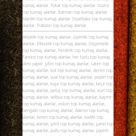
kumaş alanlar. Tokat top kumaş alanlar. Düzce
top kumaş alanlar. Batman top kumaş alanlar.
Mardin top kumaş alanlar. Diyarbakır top kumaş
alanlar. Trabzon top kumaş alanlar.
Abiyelik top kumaş alanlar. Giyimlik top kumaş
alanlar, Elbiselik top kumaş alanlar, Döşemelik
top kumaş alanlar, Perdelik top kumaş alanlar,
Fantezi top kumaş alanlar, her türlü top kumaş
alımı yapılır. şifon
top kumaş alanlar
, saten top
kumaş alanlar, kot top kumaş alanlar, denim top
kumaş alanlar, vual top kumaş alanlar, poplin top
kumaş alanlar, kaşe top kumaş alanlar, keçe top
kumaş alanlar, pelüş top kumaş alanlar, kürt top
kumaş alanlar, velboa top kumaş alanlar, kaşmir
top kumaş alanlar, viskon top kumaş alanlar,
bengalin top kumaş alanlar, dakron top kumaş
alanlar, keten top kumaş alanlar, kadife top
kumaş alanlar, şönil top kumaş alanlar, şanel top
kumaş alanlar, pullu top kumaş alanlar, payetli