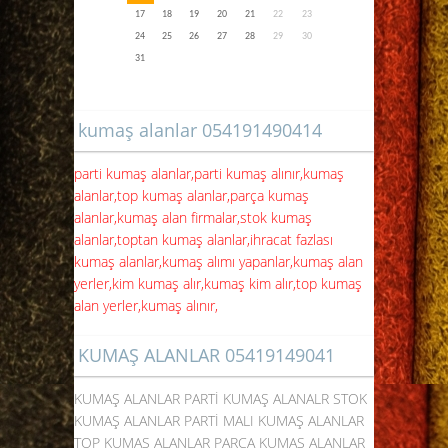
17
18
19
20
21
22
23
24
25
26
27
28
29
30
31
kumaş alanlar 054191490414
parti kumaş alanlar,parti kumaş alınır,kumaş
alanlar,top kumaş alanlar,parça kumaş
alanlar,kumaş alan firmalar,stok kumaş
alanlar,toptan kumaş alanlar,ihracat fazlası
kumaş alanlar,kumaş alımı yapanlar,kumaş alan
yerler,kim kumaş alır,kumaş kim alır,top kumaş
alan yerler,kumaş alınır,
KUMAŞ ALANLAR 05419149041
KUMAŞ ALANLAR PARTİ KUMAŞ ALANALR STOK
KUMAŞ ALANLAR PARTİ MALI KUMAŞ ALANLAR
TOP KUMAŞ ALANLAR PARÇA KUMAŞ ALANLAR