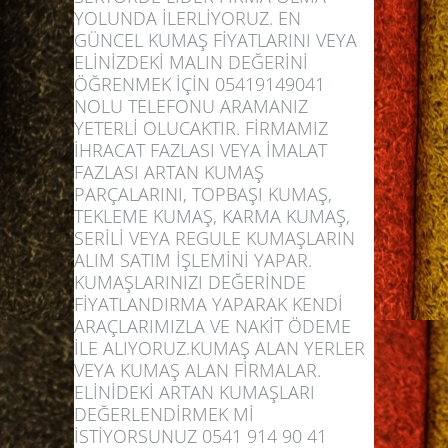
YOLUNDA İLERLİYORUZ. EN
GÜNCEL KUMAŞ FİYATLARINI VEYA
ELİNİZDEKİ MALIN DEĞERİNİ
ÖĞRENMEK İÇİN 05419149041
NOLU TELEFONU ARAMANIZ
YETERLİ OLUCAKTIR. FİRMAMIZ
İHRACAT FAZLASI VEYA İMALAT
FAZLASI ARTAN KUMAŞ
PARÇALARINI, TOPBAŞI KUMAŞ,
TEKLEME KUMAŞ, KARMA KUMAŞ,
SERİLİ VEYA REGULE KUMAŞLARIN
ALIM SATIM İŞLEMİNİ YAPAR.
KUMAŞLARINIZI DEĞERİNDE
FİYATLANDIRMA YAPARAK KENDİ
ARAÇLARIMIZLA VE NAKİT ÖDEME
İLE ALIYORUZ.KUMAŞ ALAN YERLER
VEYA KUMAŞ ALAN FİRMALAR.
ELİNİDEKİ ARTAN KUMAŞLARI
DEĞERLENDİRMEK Mİ
İSTİYORSUNUZ 0541 914 90 41