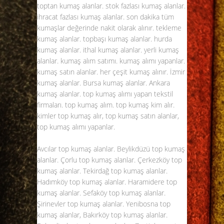
toptan kumaş alanlar. stok fazlası kumaş alanlar.
ihracat fazlası kumaş alanlar. son dakika tüm
kumaşlar değerinde nakit olarak alınır. tekleme
kumaş alanlar. topbaşı kumaş alanlar. hurda
kumaş alanlar. ithal kumaş alanlar. yerli kumaş
alanlar. kumaş alım satımı. kumaş alımı yapanlar.
kumaş satın alanlar. her çeşit kumaş alınır. İzmir
kumaş alanlar. Bursa kumaş alanlar. Ankara
kumaş alanlar.
top kumaş alımı
yapan tekstil
firmaları. top kumaş alım. top kumaş kim alır.
kimler top kumaş alır, top kumaş satın alanlar,
top kumaş alımı yapanlar.
Avcılar top kumaş alanlar. Beylikdüzü
top kumaş
alanlar
. Çorlu top kumaş alanlar. Çerkezköy top
kumaş alanlar. Tekirdağ top kumaş alanlar.
Hadımköy top kumaş alanlar. Haramidere top
kumaş alanlar. Sefaköy top kumaş alanlar.
Şirinevler top kumaş alanlar. Yenibosna top
kumaş alanlar, Bakırköy top kumaş alanlar.