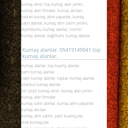
kumaş alınır, top kumaş alan yerler,
kumaş alan firmalar, kumaş alıcıları,
toptan kumaş alımı yapanlar, kumaş
satın alanlar, kumaş alım satım yerleri,
zeytinburnu kumaş alanlar, merter
kumaş alanlar, kağıthane kumaş alanlar,
Kumaş alanlar. 05419149041 top
kumaş alanlar.
Kumaş alanlar. top kuamş alanlar.
parti kumaş alanlar
.
nakit kumaş alanlar. toptan kumaş alanlar.
istanbul kumaş alanlar.
her çeşit kumaş alınır. kumaş alan yerler.
kumaş alan firmalar.
kumaş satın alanlar. kumaş alımı yapanlar.
kumaş alıcıları.
kumaş alım satımı. parti kuamşçılar.
stok kumaşçılar.