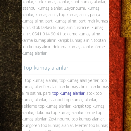
alanlar, stok kumaş alanlar, spot kumaş alanlar,
İstanbul kumaş alanlar, Zeytinburnu
kumaş
alanlar
, kumaş alınır, top kumaş alınır, parça
kumaş alınır. parti kumaş alınır. parti malı kumaş
alınır. stok fazlası kumaş alınır. ikinci el kumaş
alınır. 0541 914 90 41 tekleme kumaş alınır.
karma kumaş alınır. karışık kumaş alınır. toptan
top kumaş alınır. dokuma kumaş alanlar. örme
kumaş alanlar
.
Top kumaş alanlar
top kumaş alanlar, top kumaş alan yerler, top
kumaş alan firmalar, top kumaş alınır, top kumaş
alım satımı, parti
top kumaş alanlar
, stok top
kumaş alanlar, İstanbul top kumaş alanlar,
Tekleme top kumaş alanlar, karışık top kumaş
alanlar, dokuma top
kumaş alanlar.
örme top
kumaş alanlar. Zeytinburnu top kumaş alanlar.
Güngören top kumaş alanlar. Merter top kumaş