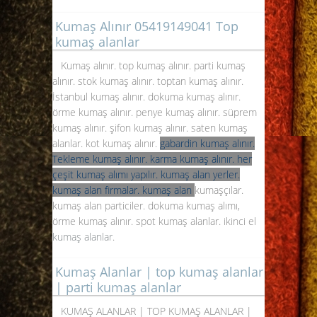
Kumaş Alınır 05419149041 Top
kumaş alanlar
Kumaş alınır. top kumaş alınır. parti kumaş
alınır. stok kumaş alınır. toptan kumaş alınır.
İstanbul kumaş alınır. dokuma kumaş alınır.
örme kumaş alınır. penye kumaş alınır. süprem
kumaş alınır. şifon kumaş alınır. saten kumaş
alanlar. kot kumaş alınır.
gabardin kumaş alınır.
Tekleme kumaş alınır. karma kumaş alınır. her
çeşit kumaş alımı yapılır. kumaş alan yerler.
kumaş alan firmalar. kumaş alan
kumaşçılar.
kumaş alan particiler. dokuma kumaş alımı,
örme kumaş alınır. spot kumaş alanlar. ikinci el
kumaş alanlar
.
Kumaş Alanlar | top kumaş alanlar
| parti kumaş alanlar
KUMAŞ ALANLAR | TOP KUMAŞ ALANLAR |