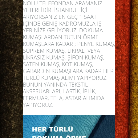
NOLU TELEFONDAN ARAMANIZ
YETERLİDİR. İSTANBUL İÇİ
ARIYORSANIZ EN GEÇ 1 SAAT
İÇİNDE GENİŞ KADROMUZLA İŞ
YERİNİZE GELİYORUZ. DOKUMA
KUMAŞLARDAN TUTUN ÖRME
KUMAŞLARA KADAR ; PENYE KUMAŞ,
SÜPREM KUMAŞ, LİKRALI VEYA
LİKRASIZ KUMAŞ, ŞİFON KUMAŞ,
SATEN KUMAŞ, KOT KUMAŞ,
GABARDİN KUMAŞLARA KADAR HER
TÜRLÜ KUMAŞ ALIMI YAPIYORUZ.
BUNUN YANINDA TEKSTİL
AKSESUARLARI, LASTİK, İPLİK,
FERMUAR, TELA, ASTAR ALIMIDA
YAPIYORUZ.