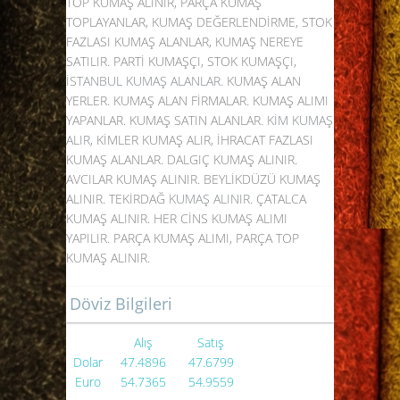
TOP KUMAŞ ALINIR, PARÇA KUMAŞ
TOPLAYANLAR, KUMAŞ DEĞERLENDİRME, STOK
FAZLASI KUMAŞ ALANLAR, KUMAŞ NEREYE
SATILIR. PARTİ KUMAŞÇI, STOK KUMAŞÇI,
İSTANBUL KUMAŞ ALANLAR
. KUMAŞ ALAN
YERLER. KUMAŞ ALAN FİRMALAR. KUMAŞ ALIMI
YAPANLAR. KUMAŞ SATIN ALANLAR.
KİM KUMAŞ
ALIR
, KİMLER KUMAŞ ALIR, İHRACAT FAZLASI
KUMAŞ ALANLAR. DALGIÇ KUMAŞ ALINIR.
AVCILAR KUMAŞ ALINIR. BEYLİKDÜZÜ KUMAŞ
ALINIR. TEKİRDAĞ
KUMAŞ ALINIR
. ÇATALCA
KUMAŞ ALINIR. HER CİNS KUMAŞ ALIMI
YAPILIR. PARÇA KUMAŞ ALIMI, PARÇA TOP
KUMAŞ ALINIR.
Döviz Bilgileri
Alış
Satış
Dolar
47.4896
47.6799
Euro
54.7365
54.9559