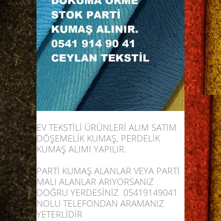
EV TEKSTİLİ ÜRÜNLERİ ALIM SATIM
DÖŞEMELİK KUMAŞ, PERDELİK
KUMAŞ ALIMI YAPILIR.
PARTİ KUMAŞ ALANLAR
VEYA PARTİ
MALI ALANLAR ARIYORSANIZ
DOĞRU YERDESİNİZ 05419149041
NOLU TELEFONDAN ARAMANIZ
YETERLİDİR