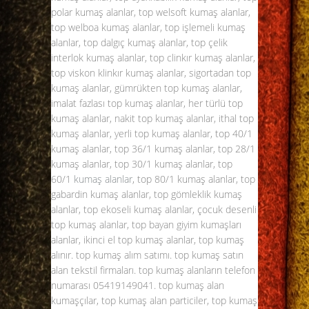
polar kumaş alanlar, top welsoft kumaş alanlar,
top welboa kumaş alanlar, top işlemeli kumaş
alanlar, top dalgıç kumaş alanlar, top çelik
interlok kumaş alanlar, top clinkır kumaş alanlar,
top viskon klinkır kumaş alanlar, sigortadan top
kumaş alanlar, gümrükten top kumaş alanlar,
imalat fazlası top kumaş alanlar, her türlü top
kumaş alanlar, nakit top kumaş alanlar, ithal top
kumaş alanlar, yerli top kumaş alanlar, top 40/1
kumaş alanlar, top 36/1 kumaş alanlar, top 28/1
kumaş alanlar, top 30/1 kumaş alanlar, top
60/1
kumaş alanlar
, top 80/1 kumaş alanlar, top
gabardin kumaş alanlar, top gömleklik kumaş
alanlar, top ekoseli kumaş alanlar, çocuk desenli
top kumaş alanlar, top bayan giyim kumaşları
alanlar, ikinci el top kumaş alanlar, top kumaş
alınır. top kumaş alım satımı. top kumaş satın
alan tekstil firmaları. top kumaş alanların telefon
numarası
05419149041
. top kumaş alan
kumaşçılar, top kumaş alan particiler, top kumaş