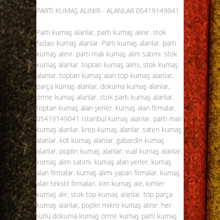
PARTİ KUMAŞ ALINIR - ALANLAR
05419149041
Parti kumaş alanlar,
parti kumaş
alınır. stok
fazlası kumaş alanlar. Parti kumaş alanlar. parti
kumaş alınır. parti malı kumaş alım satımı. stok
kumaş alanlar. toptan kumaş alımı, stok kumaş
alanlar. toptan kumaş alan top kumaş alanlar,
parça kumaş alanlar, dokuma kumaş alanlar,
örme kumaş alanlar. stok parti kumaş alanlar.
toptan kumaş alan yerler. kumaş alan firmalar.
05419149041 İstanbul kumaş alanlar. parti malı
kumaş alanlar. krep kumaş alanlar. saten kumaş
alanlar. kot kumaş alanlar. gabardin
kumaş
alanlar
. poplin kumaş alanlar. vual
kumaş alanlar
.
kumaş alım satımı. kumaş alan yerler. kumaş
alan firmalar. kumaş alımı yapan firmalar. kumaş
alan tekstil firmaları. kim kumaş alır, kimler
kumaş alır, stok
top kumaş alanlar
. top parça
kumaş alanlar, poplin mikro kumaş alınır. her
türlü dokuma kumaş örme kumaş parti kumaş