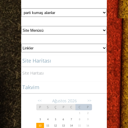
Site Haritası
Site Haritası
Takvim
Ağustos 2026
<<
>>
P
S
Ç
P
C
C
P
1
2
3
4
5
6
7
8
9
10
11
12
13
14
15
16