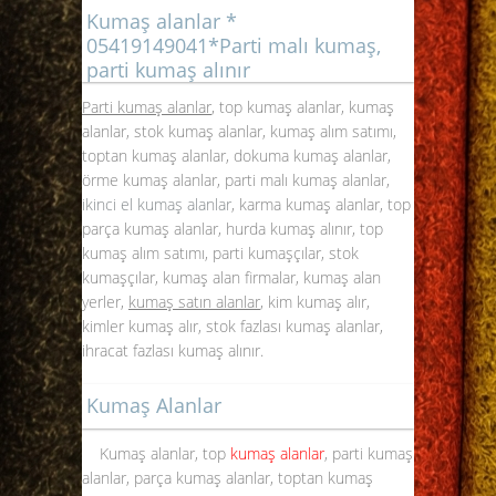
Kumaş alanlar *
05419149041*Parti malı kumaş,
parti kumaş alınır
Parti kumaş alanlar
, top kumaş alanlar, kumaş
alanlar, stok kumaş alanlar, kumaş alım satımı,
toptan kumaş alanlar, dokuma kumaş alanlar,
örme kumaş alanlar, parti malı kumaş alanlar,
ikinci el kumaş alanlar
, karma
kumaş alanlar
, top
parça kumaş alanlar, hurda kumaş alınır, top
kumaş alım satımı, parti kumaşçılar, stok
kumaşçılar, kumaş alan firmalar, kumaş alan
yerler,
kumaş satın alanlar
, kim kumaş alır,
kimler kumaş alır, stok fazlası kumaş alanlar,
ihracat fazlası kumaş alınır.
Kumaş Alanlar
Kumaş alanlar, top
kumaş alanlar
, parti kumaş
alanlar, parça kumaş alanlar, toptan kumaş