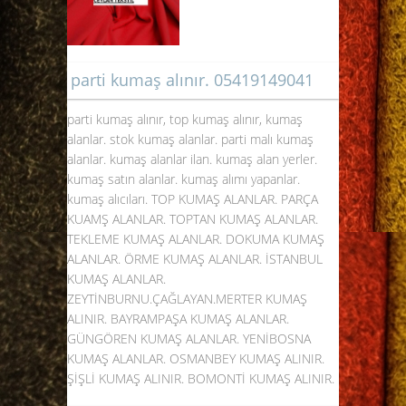
parti kumaş alınır. 05419149041
parti kumaş alınır, top kumaş alınır, kumaş
alanlar. stok kumaş alanlar. parti malı kumaş
alanlar. kumaş alanlar ilan. kumaş alan yerler.
kumaş satın alanlar. kumaş alımı yapanlar.
kumaş alıcıları. TOP KUMAŞ ALANLAR. PARÇA
KUAMŞ ALANLAR. TOPTAN KUMAŞ ALANLAR.
TEKLEME KUMAŞ ALANLAR. DOKUMA KUMAŞ
ALANLAR. ÖRME KUMAŞ ALANLAR. İSTANBUL
KUMAŞ ALANLAR.
ZEYTİNBURNU.ÇAĞLAYAN.MERTER KUMAŞ
ALINIR. BAYRAMPAŞA KUMAŞ ALANLAR.
GÜNGÖREN KUMAŞ ALANLAR. YENİBOSNA
KUMAŞ ALANLAR. OSMANBEY KUMAŞ ALINIR.
ŞİŞLİ KUMAŞ ALINIR. BOMONTİ KUMAŞ ALINIR.