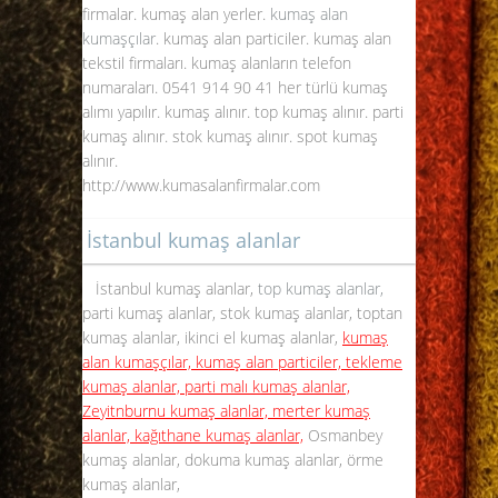
firmalar. kumaş alan yerler.
kumaş alan
kumaşçılar
. kumaş alan particiler. kumaş alan
tekstil firmaları. kumaş alanların telefon
numaraları. 0541 914 90 41 her türlü kumaş
alımı yapılır. kumaş alınır. top kumaş alınır. parti
kumaş alınır. stok kumaş alınır. spot kumaş
alınır.
http://www.kumasalanfirmalar.com
İstanbul kumaş alanlar
İstanbul kumaş alanlar,
top kumaş alanlar,
parti kumaş alanlar, stok kumaş alanlar, toptan
kumaş alanlar, ikinci el kumaş alanlar,
kumaş
alan kumaşçılar, kumaş alan particiler, tekleme
kumaş alanlar, parti malı kumaş alanlar,
Zeyitnburnu kumaş alanlar, merter kumaş
alanlar, kağıthane kumaş alanlar,
Osmanbey
kumaş alanlar, dokuma kumaş alanlar, örme
kumaş alanlar,