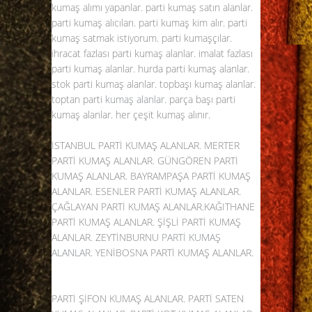
kumaş alımı yapanlar. parti kumaş satın alanlar.
parti kumaş alıcıları. parti kumaş kim alır. parti
kumaş satmak istiyorum. parti kumaşçılar.
ihracat fazlası parti kumaş alanlar. imalat fazlası
parti kumaş alanlar. hurda parti kumaş alanlar.
stok parti kumaş alanlar. topbaşı kumaş alanlar.
toptan parti
kumaş alanlar
. parça başı parti
kumaş alanlar. her çeşit kumaş alınır.
İSTANBUL PARTİ KUMAŞ ALANLAR. MERTER
PARTİ KUMAŞ ALANLAR. GÜNGÖREN PARTİ
KUMAŞ ALANLAR. BAYRAMPAŞA PARTİ KUMAŞ
ALANLAR. ESENLER PARTİ KUMAŞ ALANLAR.
ÇAĞLAYAN PARTİ KUMAŞ ALANLAR.KAĞITHANE
PARTİ KUMAŞ ALANLAR. ŞİŞLİ PARTİ KUMAŞ
ALANLAR. ZEYTİNBURNU
PARTİ KUMAŞ
ALANLAR
. YENİBOSNA PARTİ KUMAŞ ALANLAR.
PARTİ ŞİFON KUMAŞ ALANLAR. PARTİ SATEN