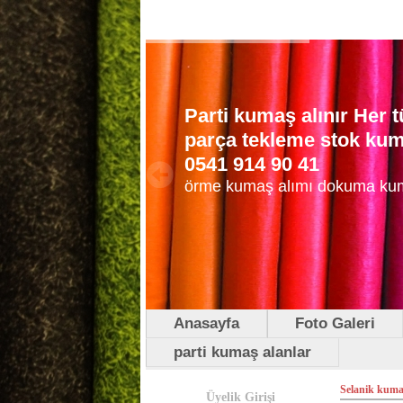
Parti kumaş alınır Her
parça tekleme stok kuma
0541 914 90 41
örme kumaş alımı dokuma ku
Anasayfa
Foto Galeri
parti kumaş alanlar
Selanik kuma
Üyelik Girişi