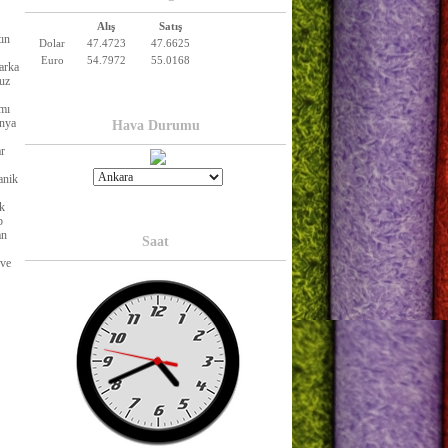
Alış
Satış
tın
Dolar
47.4723
47.6625
Euro
54.7972
55.0168
arka
suz
ımı
anya
Hava Durumu
ar
anik
ok
p
an
Saat
 ve