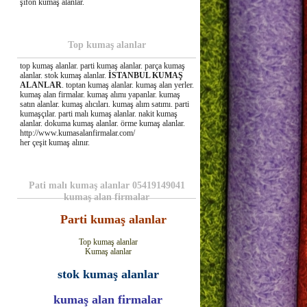
şifon kumaş alanlar.
Top kumaş alanlar
top kumaş alanlar. parti kumaş alanlar. parça kumaş
alanlar. stok kumaş alanlar.
İSTANBUL KUMAŞ
ALANLAR
. toptan kumaş alanlar. kumaş alan yerler.
kumaş alan firmalar. kumaş alımı yapanlar. kumaş
satın alanlar. kumaş alıcıları. kumaş alım satımı. parti
kumaşçılar. parti malı kumaş alanlar. nakit kumaş
alanlar. dokuma kumaş alanlar. örme kumaş alanlar.
http://www.kumasalanfirmalar.com/
her çeşit kumaş alınır.
Pati malı kumaş alanlar 05419149041
kumaş alan firmalar
Parti kumaş alanlar
Top kumaş alanlar
Kumaş alanlar
stok kumaş alanlar
kumaş alan firmalar