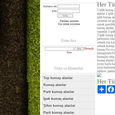
Her Tü
Kullanıcı adı
2 iplik kumaş a
Şifre
alanlar 2 iplik
iplik kumaş al
yüzünde ise ge
Parolamı unuttum
Üye olmak istiyorum
olarak genellik
kumaş alanlar 3
yapanlar 3 ipl
3 iplik kumaş İ
şardonsuz olara
Ürün Ara
selanik top ku
selanik kumaş 
Detaylı
kumaş Ön ve ar
Ara
kumaşlardır.Örg
kumaşlar olup,
kumaş alanlar 
yerler havlu k
yüzü birbirind
Ürün ve Hizmetler
nadiren pantol
Top kumaş alanlar
Her Tü
Kumaş alanlar
Paylaş
Parti kumaş alanlar
İpek kumaş alanlar
Şifon kumaş alanlar
Parti kumaş alanlar