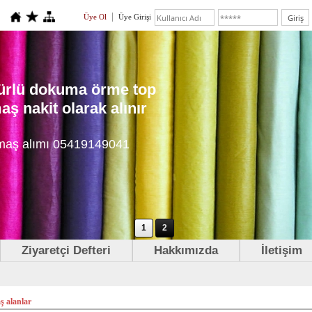
Üye Ol
Üye Girişi
 türlü dokuma örme top
ş nakit olarak alınır
maş alımı 05419149041
1
2
Ziyaretçi Defteri
Hakkımızda
İletişim
ş alanlar