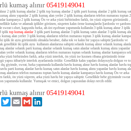
rlü kumaş alınır
05419149041
lınır 2 iplik kumaş alanlar 2 iplik top kumaş alanlar 2 iplik parti kumaş alanlar 2 iplik kumaş sa
 kumaş alımı yapanlar 2 iplik kumaş alan yerler 2 iplik kumaş alanların telefon numarası toptan 2
anlar kampanya 2 iplik kumaş Ön ve arka yüzü birbirinden farklı, ön yüzü süprem görünümlü , 
nellikle kalın ve atlamalı iplikler görünen, nispeten kalın örme kumaşlardır.Şardonlu ve şardon
le sweat t-shırt, kapşonlu hırka, alt-üst eşofman yapımında kullanılır.3 iplik kumaş alınır 3 iplik
 iplik
top kumaş alanlar
3 iplik parti kumaş alanlar 3 iplik kumaş satın alanlar 3 iplik kumaş al
ik kumaş alan yerler 3 iplik kumaş alanların telefon numarası toptan 3 iplik kumaş alanlar kamp
ki iplik ile aynı görünümlü olmakla beraber, daha tok ve kalın bir yapıya sahiptir.Şardonlu ve
k genellikle iki iplik aynı kullanım alanlarına sahiptir.selanik kumaş alınır selanik kumaş alanl
maş alanlar selanik parti kumaş alanlar selanik kumaş satın alanlar selanik kumaş alımı yapanlar
alan yerler selanik kumaş alanların telefon numarası toptan selanik kumaş alanlar kampanya sel
ka yüzü birbirinden farklı, arka yüzü interlok, ön yüzü ise kısmen ribana görünümlü örme
ü yapısı itibariyle interlok ayarlarında örülür. Genellikle kalın yapıları dolayısıyla dolgun ve t
 dış giyimde, sweat, hırka yapımında kullanılır.havlu kumaş alınır havlu kumaş alanlar havlu to
havlu parti kumaş alanlar havlu kumaş satın alanlar havlu kumaş alımı yapanlar havlu kumaş al
umaş alanların telefon numarası toptan havlu kumaş alanlar kampanya havlu kumaş Ön ve arka
en farklı, ön yüzü süprem, arka yüzü havlu bir yapıya sahiptir. Genellikle bebe giyiminde sweat
on yapımında kullanılır. Yumuşak ve emici, dolgun yapısından dolayı tercih edilir.
rlü kumaş alınır
05419149041
Facebook
Twitter
Email
Gmail
LinkedIn