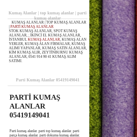
Kumaş Alanlar | top kumaş alanlar | parti
kumaş alanlar
KUMAŞ ALANLAR | TOP KUMAŞ ALANLAR
|
PARTİ KUMAŞ ALANLAR
STOK KUMAŞ ALANLAR, SPOT KUMAŞ
ALANLAR, ; İKİNCİ EL KUMAŞ ALANLAR,
İSTANBUL
KUMAŞ ALANLAR
, KUMAŞ ALAN
YERLER, KUMAŞ ALAN FİRMALAR, KUMAŞ
ALIMI YAPANLAR, KUMAŞ SATIN ALANLAR,
KİM KUMAŞ ALIR, ZEYTİNBURNU KUMAŞ
ALANLAR, 0541 914 90 41 KUMAŞ ALIM
SATIMI.
Parti Kumaş Alanlar 05419149041
PARTİ KUMAŞ
ALANLAR
05419149041
Parti kumaş alanlar. parti top kumaş alanlar. parti
parça kumaş alanlar. parti dokuma kumaş alanlar.