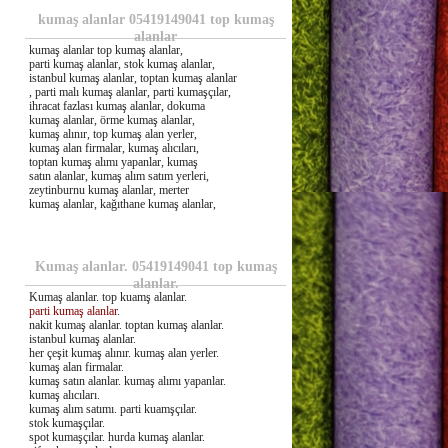
kumaş alanlar 05419149041 top kumaş
alanlar
kumaş alanlar top kumaş alanlar,
parti kumaş alanlar, stok kumaş alanlar,
istanbul kumaş alanlar, toptan kumaş alanlar
, parti malı kumaş alanlar, parti kumaşçılar,
ihracat fazlası kumaş alanlar, dokuma
kumaş alanlar, örme kumaş alanlar,
kumaş alınır, top kumaş alan yerler,
kumaş alan firmalar, kumaş alıcıları,
toptan kumaş alımı yapanlar, kumaş
satın alanlar, kumaş alım satım yerleri,
zeytinburnu kumaş alanlar, merter
kumaş alanlar, kağıthane kumaş alanlar,
Kumaş alanlar. 05419149041 top kumaş
alanlar.
Kumaş alanlar. top kuamş alanlar.
parti kumaş alanlar
.
nakit kumaş alanlar. toptan kumaş alanlar.
istanbul kumaş alanlar.
her çeşit kumaş alınır. kumaş alan yerler.
kumaş alan firmalar.
kumaş satın alanlar. kumaş alımı yapanlar.
kumaş alıcıları.
kumaş alım satımı. parti kuamşçılar.
stok kumaşçılar.
spot kumaşçılar. hurda kumaş alanlar.