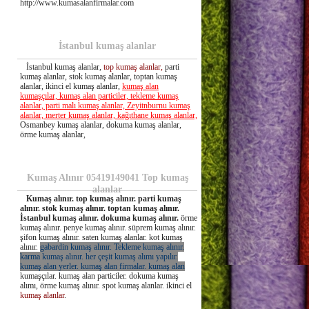
http://www.kumasalanfirmalar.com
İstanbul kumaş alanlar
İstanbul kumaş alanlar,
top kumaş alanlar,
parti
kumaş alanlar, stok kumaş alanlar, toptan kumaş
alanlar, ikinci el kumaş alanlar,
kumaş alan
kumaşçılar, kumaş alan particiler, tekleme kumaş
alanlar, parti malı kumaş alanlar, Zeyitnburnu kumaş
alanlar, merter kumaş alanlar, kağıthane kumaş alanlar,
Osmanbey kumaş alanlar, dokuma kumaş alanlar,
örme kumaş alanlar,
Kumaş Alınır 05419149041 Top kumaş
alanlar
Kumaş alınır. top kumaş alınır. parti kumaş
alınır. stok kumaş alınır. toptan kumaş alınır.
İstanbul kumaş alınır. dokuma kumaş alınır.
örme
kumaş alınır. penye kumaş alınır. süprem kumaş alınır.
şifon kumaş alınır. saten kumaş alanlar. kot kumaş
alınır.
gabardin kumaş alınır. Tekleme kumaş alınır.
karma kumaş alınır. her çeşit kumaş alımı yapılır.
kumaş alan yerler. kumaş alan firmalar. kumaş alan
kumaşçılar. kumaş alan particiler. dokuma kumaş
alımı, örme kumaş alınır. spot kumaş alanlar. ikinci el
kumaş alanlar
.