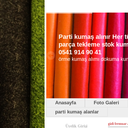
Parti kumaş alınır Her
parça tekleme stok kuma
0541 914 90 41
örme kumaş alımı dokuma ku
Anasayfa
Foto Galeri
parti kumaş alanlar
gizli fermuar 
Üyelik Girişi