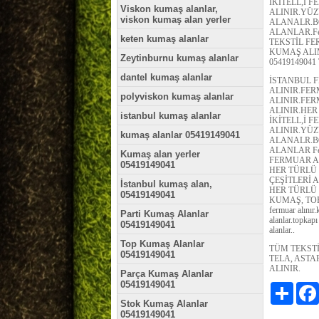
İKİTELL,İ
Viskon kumaş alanlar,
ALINIR.YÜ
viskon kumaş alan yerler
ALANALR.B
ALANLAR.Fermu
keten kumaş alanlar
TEKSTİL F
KUMAŞ ALI
Zeytinburnu kumaş alanlar
0541914904
dantel kumaş alanlar
İSTANBUL 
ALINIR.FE
polyviskon kumaş alanlar
ALINIR.FE
ALINIR.HER
istanbul kumaş alanlar
İKİTELL,İ
ALINIR.YÜ
kumaş alanlar 05419149041
ALANALR.B
ALANLAR Fermua
Kumaş alan yerler
FERMUAR AL
05419149041
HER TÜRLÜ
ÇEŞİTLERİ A
İstanbul kumaş alan,
HER TÜRLÜ
05419149041
KUMAŞ, TOP
fermuar alınır
Parti Kumaş Alanlar
alanlar.topkapı
05419149041
alanlar..
Top Kumaş Alanlar
TÜM TEKSTİ
05419149041
TELA, AST
ALINIR.
Parça Kumaş Alanlar
05419149041
Paylaş
Stok Kumaş Alanlar
05419149041