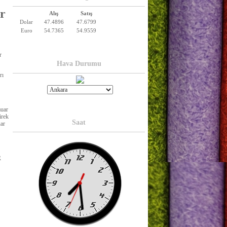
r
Alış
Satış
Dolar
47.4896
47.6799
Euro
54.7365
54.9559
r
Hava Durumu
rı
muar
irek
Saat
uar
R