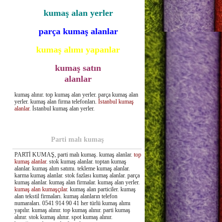
kumaş alan yerler
parça kumaş alanlar
kumaş alımı yapanlar
kumaş satın
alanlar
kumaş alınır. top kumaş alan yerler. parça kumaş alan
yerler. kumaş alan firma telefonları.
İstanbul kumaş
alanlar
. İstanbul kumaş alan yerler.
Parti malı kumaş
PARTİ KUMAŞ, parti malı kumaş. kumaş alanlar.
top
kumaş alanlar
. stok kumaş alanlar. toptan kumaş
alanlar. kumaş alım satımı. tekleme kumaş alanlar.
karma kumaş alanlar. stok fazlası kumaş alanlar. parça
kumaş alanlar. kumaş alan firmalar. kumaş alan yerler.
kumaş alan kumaşçılar
. kumaş alan particiler. kumaş
alan tekstil firmaları. kumaş alanların telefon
numaraları. 0541 914 90 41 her türlü kumaş alımı
yapılır. kumaş alınır. top kumaş alınır. parti kumaş
alınır. stok kumaş alınır. spot kumaş alınır.