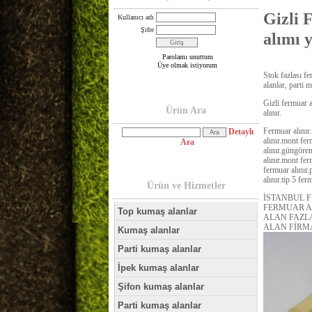
Gizli 
Kullanıcı adı
Şifre
alımı 
Parolamı unuttum
Üye olmak istiyorum
Stok fazlası fer
alanlar, parti m
Gizli fermuar a
Ürün Ara
alınır.
Fermuar alınır
Detaylı
alınır.mont fer
Ara
alınır.güngören
alınır.mont ferm
fermuar alınır.
alınır.tip 5 fer
Ürün ve Hizmetler
İSTANBUL 
FERMUAR A
Top kumaş alanlar
ALAN FAZL
ALAN FİRM
Kumaş alanlar
Parti kumaş alanlar
İpek kumaş alanlar
Şifon kumaş alanlar
Parti kumaş alanlar