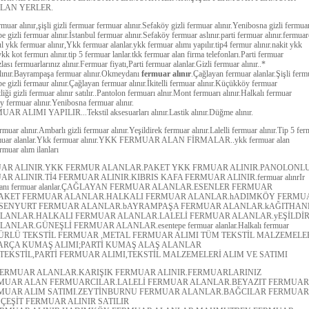
LAN YERLER.
rmuar alınır,şişli gizli fermuar fermuar alınır.Sefaköy gizli fermuar alınır.Yenibosna gizli fermua
pe gizli fermuar alınır.İstanbul fermuar alınır.Sefaköy fermuar aslınır.parti fermuar alınır.fermuar
 ykk fermuar alınır,Ykk fermuar alanlar.ykk fermuar alımı yapılır.tip4 fermur alınır.nakit ykk
ykk kot fermurı alınır.tip 5 fermuar lanlar.tkk fermuar alan firma telefonları.Parti fermuar
zlası fermuarlarınız alınır.Fermuar fiyatı,Parti fermuar alanlar.Gizli fermuar alınır..*
alınır.Bayrampaşa fermuar alınır.Okmeydanı
fermuar alınır
.Çağlayan fermuar alanlar.Şişli ferm
pe gizli fermaur alınır.Çağlayan fermuar alınır.İkitelli fermuar alınır.Küçükköy fermuar
ftliği gizli fermuar alınır satılır..Pantolon fermuarı alnır.Mont fermuarı alınır.Halkalı fermuar
y fermuar alınır.Yenibosna fermuar alınır.
 ALIMI YAPILIR...Tekstil aksesuarları alınır.Lastik alınır.Düğme alınır.
ermuar alınır.Ambarlı gizli fermuar alınır.Yeşildirek fermuar alınır.Lalelli fermuar alınır.Tip 5 fe
ermuar alanlar.Ykk fermuar alınır.YKK FERMUAR ALAN FİRMALAR..ykk fermuar alan
rmuar alım ilanları
AR ALINIR.YKK FERMUR ALANLAR.PAKET YKK FRMUAR ALINIR.PANOLONL
R ALINIR.Tİ4 FERMUAR ALINIR.KIBRIS KAFA FERMUAR ALINIR.fermuar alınrIr
eydanı fermuar alanlar.ÇAĞLAYAN FERMUAR ALANLAR.ESENLER FERMUAR
AKET FERMUAR ALANLAR.HALKALI FERMUAR ALANLAR.hADIMKÖY FERMU
SENYURT FERMUAR ALANLAR.bAYRAMPAŞA FERMUAR ALANLAR.kAĞITHAN
LANLAR.HALKALI FERMUAR ALANLAR.LALELİ FERMUAR ALANLAR.yEŞİLDİ
NLAR.GÜNEŞLİ FERMUAR ALANLAR.esentepe fermuar alanlar.Halkalı fermuar
R TÜRLÜ TEKSTİL FERMUAR ,METAL FERMUAR ALIMI TÜM TEKSTİL MALZEMELE
ARÇA KUMAŞ ALIMI;PARTİ KUMAŞ ALAŞ ALANLAR
1 TEKSTİL,PARTİ FERMUAR ALIMI,TEKSTİL MALZEMELERİ ALIM VE SATIMI
FERMUAR ALANLAR.KARIŞIK FERMUAR ALINIR.FERMUARLARINIZ
RMUAR ALAN FERMUARCILAR.LALELİ FERMUAR ALANLAR.BEYAZIT FERMUAR
RMUAR ALIM SATIMI.ZEYTİNBURNU FERMUAR ALANLAR.BAĞCILAR FERMUAR
 ÇEŞİT FERMUAR ALINIR SATILIR