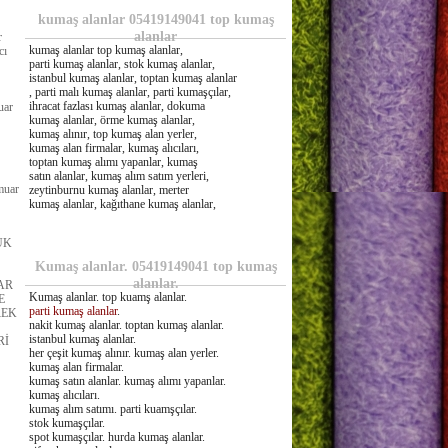
kumaş alanlar 05419149041 top kumaş
alanlar
r
kumaş alanlar top kumaş alanlar,
cı
parti kumaş alanlar, stok kumaş alanlar,
istanbul kumaş alanlar, toptan kumaş alanlar
, parti malı kumaş alanlar, parti kumaşçılar,
ihracat fazlası kumaş alanlar, dokuma
uar
kumaş alanlar, örme kumaş alanlar,
kumaş alınır, top kumaş alan yerler,
kumaş alan firmalar, kumaş alıcıları,
toptan kumaş alımı yapanlar, kumaş
satın alanlar, kumaş alım satım yerleri,
rmuar
zeytinburnu kumaş alanlar, merter
kumaş alanlar, kağıthane kumaş alanlar,
UK
Kumaş alanlar. 05419149041 top kumaş
alanlar.
AR
Kumaş alanlar. top kuamş alanlar.
E
parti kumaş alanlar
.
REK
nakit kumaş alanlar. toptan kumaş alanlar.
istanbul kumaş alanlar.
Rİ
her çeşit kumaş alınır. kumaş alan yerler.
kumaş alan firmalar.
kumaş satın alanlar. kumaş alımı yapanlar.
kumaş alıcıları.
kumaş alım satımı. parti kuamşçılar.
stok kumaşçılar.
spot kumaşçılar. hurda kumaş alanlar.