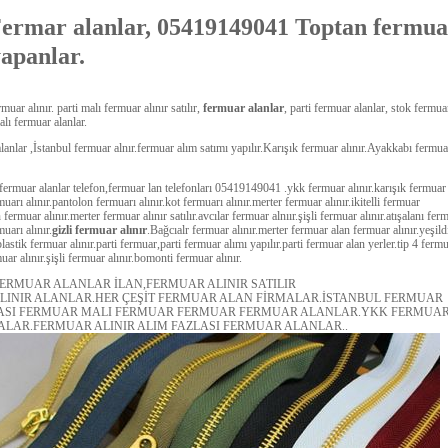
Fermar alanlar, 05419149041 Toptan fermua
yapanlar.
muar alınır. parti malı fermuar alınır satılır,
fermuar alanlar
, parti fermuar alanlar, stok fermua
alı fermuar alanlar.
lanlar ,İstanbul fermuar alnır.fermuar alım satımı yapılır.Karışık fermuar alınır.Ayakkabı fermua
.fermuar alanlar telefon,fermuar lan telefonları 05419149041 .ykk fermuar alınır.karışık fermuar
muarı alınır.pantolon fermuarı alınır.kot fermuarı alınır.merter fermuar alınır.ikitelli fermuar
 fermuar alınır.merter fermuar alınır satılır.avcılar fermuar alnıır.şişli fermuar alınır.atışalanı fer
uarı alınır.
gizli fermuar alınır
.Bağcıalr fermuar alınır.merter fermuar alan fermuar alınır.yeşild
plastik fermuar alınır.parti fermuar,parti fermuar alımı yapılır.parti fermuar alan yerler.tip 4 ferm
muar alınır.şişli fermuar alınır.bomonti fermuar alınır.
FERMUAR ALANLAR İLAN,FERMUAR ALINIR SATILIR
LINIR ALANLAR.HER ÇEŞİT FERMUAR ALAN FİRMALAR.İSTANBUL FERMUAR
ASI FERMUAR MALI FERMUAR FERMUAR FERMUAR ALANLAR.YKK FERMUA
ALAR.FERMUAR ALINIR ALIM FAZLASI FERMUAR ALANLAR..