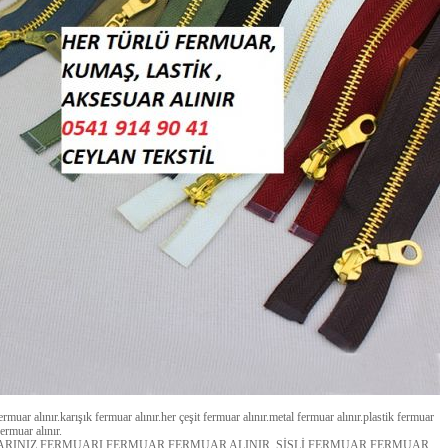
fermuar alınır.karışık fermuar alınır.her çeşit fermuar alınır.metal fermuar alınır.plastik fermuar
fermuar alınır.
RINIZ FERMUARI FERMUAR FERMUAR ALINIR..ŞİŞLİ FERMUAR FERMUAR