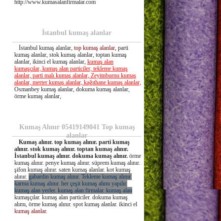
http://www.kumasalanfirmalar.com
İstanbul kumaş alanlar
İstanbul kumaş alanlar,
top kumaş alanlar,
parti
kumaş alanlar, stok kumaş alanlar, toptan kumaş
alanlar, ikinci el kumaş alanlar,
kumaş alan
kumaşçılar, kumaş alan particiler, tekleme kumaş
alanlar, parti malı kumaş alanlar, Zeyitnburnu kumaş
alanlar, merter kumaş alanlar, kağıthane kumaş alanlar,
Osmanbey kumaş alanlar, dokuma kumaş alanlar,
örme kumaş alanlar,
Kumaş Alınır 05419149041 Top kumaş
alanlar
Kumaş alınır. top kumaş alınır. parti kumaş
alınır. stok kumaş alınır. toptan kumaş alınır.
İstanbul kumaş alınır. dokuma kumaş alınır.
örme
kumaş alınır. penye kumaş alınır. süprem kumaş alınır.
şifon kumaş alınır. saten kumaş alanlar. kot kumaş
alınır.
gabardin kumaş alınır. Tekleme kumaş alınır.
karma kumaş alınır. her çeşit kumaş alımı yapılır.
kumaş alan yerler. kumaş alan firmalar. kumaş alan
kumaşçılar. kumaş alan particiler. dokuma kumaş
alımı, örme kumaş alınır. spot kumaş alanlar. ikinci el
kumaş alanlar
.