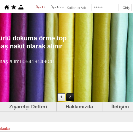
Üye Ol
Üye Girişi
 türlü dokuma örme top
ş nakit olarak alınır
maş alımı 05419149041
1
2
Ziyaretçi Defteri
Hakkımızda
İletişim
alanlar