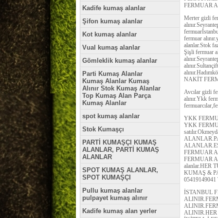
FERMUAR A
Kadife kumaş alanlar
Merter gizli fe
Şifon kumaş alanlar
alınır.Seyrante
fermuarİstanbul
Kot kumaş alanlar
fermuar alınır.
alanlar.Stok fa
Vual kumaş alanlar
Şişli fermuar 
alınır.Seyrante
Gömleklik kumaş alanlar
alınır.Sultançi
alınır.Hadımkö
Parti Kumaş Alanlar
NAKİT FERMUAR
Kumaş Alanlar Kumaş
Alınır Stok Kumaş Alanlar
Avcılar gizli f
Top Kumaş Alan Parça
alınır.Ykk f
Kumaş Alanlar
fermuarcılar,fe
spot kumaş alanlar
YKK FERMU
YKK FERMUA
Stok Kumaşçı
satılır.Okm
ALANLAR.P
PARTİ KUMAŞÇI KUMAŞ
ALANLAR.E
ALANLAR, PARTİ KUMAŞ
FERMUAR A
ALANLAR
FERMUAR ALA
alanlar.HE
SPOT KUMAŞ ALANLAR,
KUMAŞ & P
SPOT KUMAŞÇI
0541914904
Pullu kumaş alanlar
İSTANBUL 
pulpayet kumaş alınır
ALINIR.FE
ALINIR.FE
Kadife kumaş alan yerler
ALINIR.HER