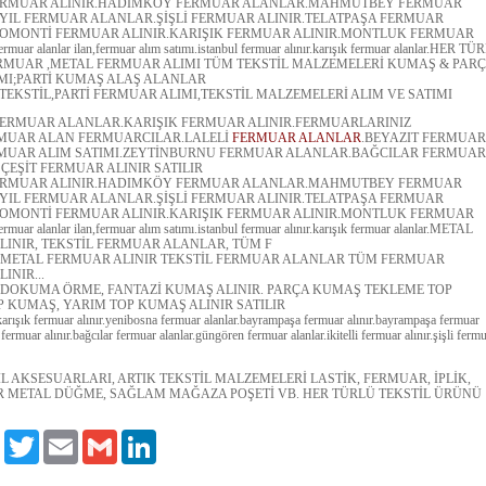
 FERMUAR ALINIR.HADIMKÖY FERMUAR ALANLAR.MAHMUTBEY FERMUAR
ZYIL FERMUAR ALANLAR.ŞİŞLİ FERMUAR ALINIR.TELATPAŞA FERMUAR
OMONTİ FERMUAR ALINIR.KARIŞIK FERMUAR ALINIR.MONTLUK FERMUAR
ar alanlar ilan,fermuar alım satımı.istanbul fermuar alınır.karışık fermuar alanlar.HER TÜ
ERMUAR ,METAL FERMUAR ALIMI TÜM TEKSTİL MALZEMELERİ KUMAŞ & PAR
MI;PARTİ KUMAŞ ALAŞ ALANLAR
1 TEKSTİL,PARTİ FERMUAR ALIMI,TEKSTİL MALZEMELERİ ALIM VE SATIMI
FERMUAR ALANLAR.KARIŞIK FERMUAR ALINIR.FERMUARLARINIZ
RMUAR ALAN FERMUARCILAR.LALELİ
FERMUAR ALANLAR
.BEYAZIT FERMUAR
RMUAR ALIM SATIMI.ZEYTİNBURNU FERMUAR ALANLAR.BAĞCILAR FERMUAR
 ÇEŞİT FERMUAR ALINIR SATILIR
 FERMUAR ALINIR.HADIMKÖY FERMUAR ALANLAR.MAHMUTBEY FERMUAR
ZYIL FERMUAR ALANLAR.ŞİŞLİ FERMUAR ALINIR.TELATPAŞA FERMUAR
OMONTİ FERMUAR ALINIR.KARIŞIK FERMUAR ALINIR.MONTLUK FERMUAR
r alanlar ilan,fermuar alım satımı.istanbul fermuar alınır.karışık fermuar alanlar.METAL
INIR, TEKSTİL FERMUAR ALANLAR, TÜM F
 METAL FERMUAR ALINIR TEKSTİL FERMUAR ALANLAR TÜM FERMUAR
LINIR...
 DOKUMA ÖRME, FANTAZİ KUMAŞ ALINIR. PARÇA KUMAŞ TEKLEME TOP
 KUMAŞ, YARIM TOP KUMAŞ ALINIR SATILIR
.karışık fermuar alınır.yenibosna fermuar alanlar.bayrampaşa fermuar alınır.bayrampaşa fermuar
 fermuar alınır.bağcılar fermuar alanlar.güngören fermuar alanlar.ikitelli fermuar alınır.şişli ferm
L AKSESUARLARI, ARTIK TEKSTİL MALZEMELERİ LASTİK, FERMUAR, İPLİK,
AR METAL DÜĞME, SAĞLAM MAĞAZA POŞETİ VB. HER TÜRLÜ TEKSTİL ÜRÜNÜ
Facebook
Twitter
Email
Gmail
LinkedIn