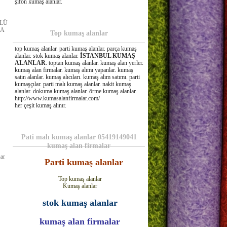
şifon kumaş alanlar.
RLÜ
ÇA
Top kumaş alanlar
top kumaş alanlar. parti kumaş alanlar. parça kumaş
alanlar. stok kumaş alanlar.
İSTANBUL KUMAŞ
ALANLAR
. toptan kumaş alanlar. kumaş alan yerler.
kumaş alan firmalar. kumaş alımı yapanlar. kumaş
satın alanlar. kumaş alıcıları. kumaş alım satımı. parti
kumaşçılar. parti malı kumaş alanlar. nakit kumaş
alanlar. dokuma kumaş alanlar. örme kumaş alanlar.
http://www.kumasalanfirmalar.com/
her çeşit kumaş alınır.
Pati malı kumaş alanlar 05419149041
kumaş alan firmalar
uar
Parti kumaş alanlar
Top kumaş alanlar
Kumaş alanlar
stok kumaş alanlar
kumaş alan firmalar