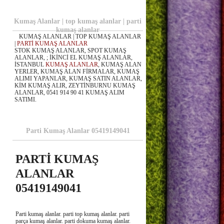
Kumaş Alanlar | top kumaş alanlar | parti
kumaş alanlar
KUMAŞ ALANLAR | TOP KUMAŞ ALANLAR
|
PARTİ KUMAŞ ALANLAR
STOK KUMAŞ ALANLAR, SPOT KUMAŞ
ALANLAR, ; İKİNCİ EL KUMAŞ ALANLAR,
İSTANBUL
KUMAŞ ALANLAR
, KUMAŞ ALAN
YERLER, KUMAŞ ALAN FİRMALAR, KUMAŞ
ALIMI YAPANLAR, KUMAŞ SATIN ALANLAR,
KİM KUMAŞ ALIR, ZEYTİNBURNU KUMAŞ
ALANLAR, 0541 914 90 41 KUMAŞ ALIM
SATIMI.
Parti Kumaş Alanlar 05419149041
PARTİ KUMAŞ
ALANLAR
05419149041
Parti kumaş alanlar. parti top kumaş alanlar. parti
parça kumaş alanlar. parti dokuma kumaş alanlar.