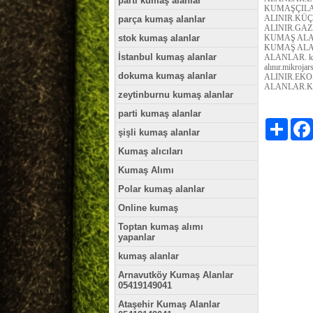
parti kumaş alanlar
KUMAŞÇILA
ALINIR.KÜ
parça kumaş alanlar
ALINIR.GA
stok kumaş alanlar
KUMAŞ ALA
KUMAŞ ALA
İstanbul kumaş alanlar
ALANLAR. kuma
alınır.mikroja
dokuma kumaş alanlar
ALINIR.EK
ALANLAR.KE
zeytinburnu kumaş alanlar
parti kumaş alanlar
Paylaş
şişli kumaş alanlar
Kumaş alıcıları
Kumaş Alımı
Polar kumaş alanlar
Online kumaş
Toptan kumaş alımı
yapanlar
kumaş alanlar
Arnavutköy Kumaş Alanlar
05419149041
Ataşehir Kumaş Alanlar