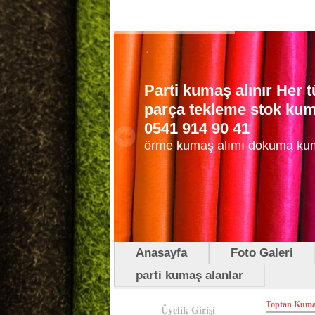
Parti kumaş alınır Her
parça tekleme stok kuma
0541 914 90 41
örme kumaş alımı dokuma ku
Anasayfa
Foto Galeri
parti kumaş alanlar
Toptan Kumaş
Üyelik Girişi