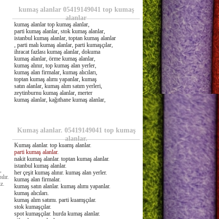
kumaş alanlar 05419149041 top kumaş
alanlar
kumaş alanlar top kumaş alanlar,
parti kumaş alanlar, stok kumaş alanlar,
istanbul kumaş alanlar, toptan kumaş alanlar
, parti malı kumaş alanlar, parti kumaşçılar,
ihracat fazlası kumaş alanlar, dokuma
kumaş alanlar, örme kumaş alanlar,
kumaş alınır, top kumaş alan yerler,
kumaş alan firmalar, kumaş alıcıları,
toptan kumaş alımı yapanlar, kumaş
satın alanlar, kumaş alım satım yerleri,
zeytinburnu kumaş alanlar, merter
kumaş alanlar, kağıthane kumaş alanlar,
Kumaş alanlar. 05419149041 top kumaş
alanlar.
Kumaş alanlar. top kuamş alanlar.
parti kumaş alanlar
.
nakit kumaş alanlar. toptan kumaş alanlar.
istanbul kumaş alanlar.
,
her çeşit kumaş alınır. kumaş alan yerler.
lır.
kumaş alan firmalar.
z.
kumaş satın alanlar. kumaş alımı yapanlar.
kumaş alıcıları.
kumaş alım satımı. parti kuamşçılar.
stok kumaşçılar.
spot kumaşçılar. hurda kumaş alanlar.