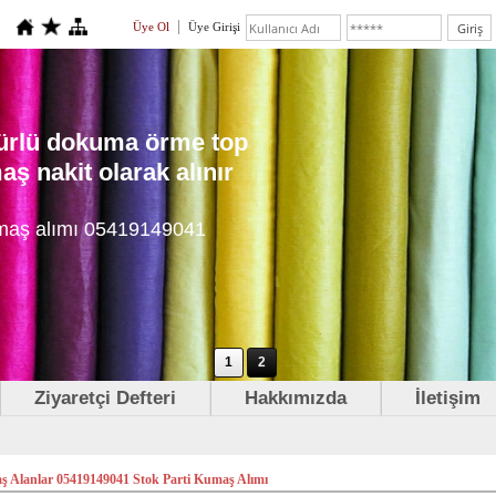
Üye Ol
Üye Girişi
 türlü dokuma örme top
ş nakit olarak alınır
maş alımı 05419149041
1
2
Ziyaretçi Defteri
Hakkımızda
İletişim
 Alanlar 05419149041 Stok Parti Kumaş Alımı