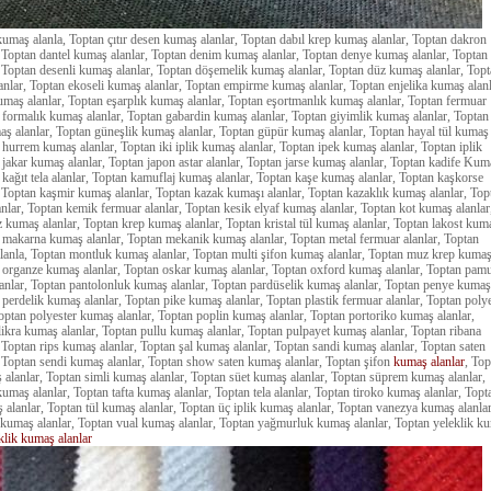
 kumaş alanla, Toptan çıtır desen kumaş alanlar, Toptan dabıl krep kumaş alanlar, Toptan dakron
 Toptan dantel kumaş alanlar, Toptan denim kumaş alanlar, Toptan denye kumaş alanlar, Toptan 
 Toptan desenli kumaş alanlar, Toptan döşemelik kumaş alanlar, Toptan düz kumaş alanlar, Top
anlar, Toptan ekoseli kumaş alanlar, Toptan empirme kumaş alanlar, Toptan enjelika kumaş alanl
umaş alanlar, Toptan eşarplık kumaş alanlar, Toptan eşortmanlık kumaş alanlar, Toptan fermuar
n formalık kumaş alanlar, Toptan gabardin kumaş alanlar, Toptan giyimlik kumaş alanlar, Toptan
ş alanlar, Toptan güneşlik kumaş alanlar, Toptan güpür kumaş alanlar, Toptan hayal tül kumaş
n hurrem kumaş alanlar, Toptan iki iplik kumaş alanlar, Toptan ipek kumaş alanlar, Toptan iplik
n jakar kumaş alanlar, Toptan japon astar alanlar, Toptan jarse kumaş alanlar, Toptan kadife Kum
n kağıt tela alanlar, Toptan kamuflaj kumaş alanlar, Toptan kaşe kumaş alanlar, Toptan kaşkorse
 Toptan kaşmir kumaş alanlar, Toptan kazak kumaşı alanlar, Toptan kazaklık kumaş alanlar, Top
nlar, Toptan kemik fermuar alanlar, Toptan kesik elyaf kumaş alanlar, Toptan kot kumaş alanlar
kumaş alanlar, Toptan krep kumaş alanlar, Toptan kristal tül kumaş alanlar, Toptan lakost kum
n makarna kumaş alanlar, Toptan mekanik kumaş alanlar, Toptan metal fermuar alanlar, Toptan
anla, Toptan montluk kumaş alanlar, Toptan multi şifon kumaş alanlar, Toptan muz krep kuma
n organze kumaş alanlar, Toptan oskar kumaş alanlar, Toptan oxford kumaş alanlar, Toptan pam
anlar, Toptan pantolonluk kumaş alanlar, Toptan pardüselik kumaş alanlar, Toptan penye kumaş
n perdelik kumaş alanlar, Toptan pike kumaş alanlar, Toptan plastik fermuar alanlar, Toptan poly
 Toptan polyester kumaş alanlar, Toptan poplin kumaş alanlar, Toptan portoriko kumaş alanlar,
ikra kumaş alanlar, Toptan pullu kumaş alanlar, Toptan pulpayet kumaş alanlar, Toptan ribana
 Toptan rips kumaş alanlar, Toptan şal kumaş alanlar, Toptan sandi kumaş alanlar, Toptan saten
 Toptan sendi kumaş alanlar, Toptan show saten kumaş alanlar, Toptan şifon
kumaş alanlar
, Top
ş alanlar, Toptan simli kumaş alanlar, Toptan süet kumaş alanlar, Toptan süprem kumaş alanlar,
kumaş alanlar, Toptan tafta kumaş alanlar, Toptan tela alanlar, Toptan tiroko kumaş alanlar, Topt
ş alanlar, Toptan tül kumaş alanlar, Toptan üç iplik kumaş alanlar, Toptan vanezya kumaş alanlar
kumaş alanlar, Toptan vual kumaş alanlar, Toptan yağmurluk kumaş alanlar, Toptan yeleklik k
lik kumaş alanlar