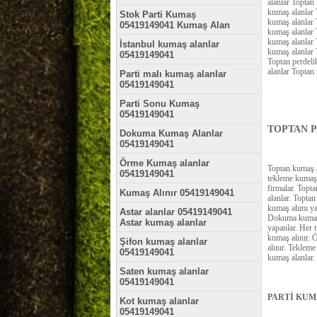
alanlar Toptan
kumaş alanlar 
Stok Parti Kumaş
kumaş alanlar 
05419149041 Kumaş Alan
kumaş alanlar 
kumaş alanlar 
İstanbul kumaş alanlar
kumaş alanlar 
05419149041
Toptan perdeli
alanlar Toptan
Parti malı kumaş alanlar
05419149041
Parti Sonu Kumaş
05419149041
TOPTAN P
Dokuma Kumaş Alanlar
05419149041
Örme Kumaş alanlar
Toptan kumaş a
05419149041
tekleme kumaş 
firmalar. Topt
Kumaş Alınır 05419149041
alanlar. Topta
kumaş alımı ya
Astar alanlar 05419149041
Dokuma kumaşç
Astar kumaş alanlar
yapanlar. Her 
kumaş alınır. 
Şifon kumaş alanlar
alınır. Teklem
05419149041
kumaş alanlar. 
Saten kumaş alanlar
05419149041
PARTİ KUM
Kot kumaş alanlar
05419149041