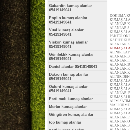
Gabardin kumaş alanlar
05419149041
DOKUMA KU
Poplin kumaş alanlar
KUMAŞ ALA
05419149041
ALANLAR.K
ALANLAR.S
Vual kumaş alanlar
KUMAŞ ALAN
05419149041
PANTOLONL
KADİFE KU
Viskon kumaş alanlar
ALANLAR.K
05419149041
KUMAŞ AL
ALINIR.KA
Gömleklik kumaş alanlar
ALANALR.B
05419149041
ALANLAR.P
ALANALR.3
Dantel alanlar 05419149041
ALANLAR.R
ALANLAR.K
Dakron kumaş alanlar
ALINIR.DEN
05419149041
KUMAŞ ALA
KUMAŞ ALA
Oxford kumaş alanlar
KUMAŞ ALA
05419149041
ALANLAR. P
KUMAŞ ALI
Parti malı kumaş alanlar
ALIM SATIM
MALI ÖRME
Merter kumaş alanlar
KUMAŞ ALA
KUMAŞ ALA
Güngören kumaş alanlar
ALANLAR.E
ALANLAR.O
top kumaş alanlar
ALANLAR.B
ALANLAR.E