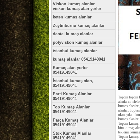
Viskon kumaş alanlar,
viskon kumaş alan yerler
keten kumaş alanlar
Zeytinburnu kumaş alanlar
dantel kumaş alanlar
polyviskon kumaş alanlar
istanbul kumaş alanlar
kumaş alanlar 05419149041
Kumaş alan yerler
05419149041
İstanbul kumaş alan,
05419149041
Parti Kumaş Alanlar
Toptan toptan 
05419149041
alanların tele
kumaş alıcılar
Top Kumaş Alanlar
alanlar, Topta
05419149041
okmeydanı kuma
kumaş alanlar,
Parça Kumaş Alanlar
Toptan kumaş |
05419149041
kim kumaş alır
tekleme kumaş 
Stok Kumaş Alanlar
Toptan kumaş a
05419149041