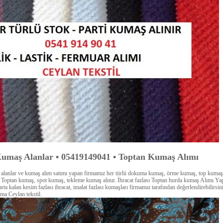
umaş Alanlar • 05419149041 • Toptan Kumaş Alımı
alanlar ve kumaş alım satımı yapan firmamız her türlü dokuma kumaş, örme kumaş, top kumaş
Toptan kumaş, spot kumaş, tekleme kumaş alınır. İhracat fazlası Toptan hurda kumaş Alımı Yapı
arta kalan kesim fazlası ihracat, imalat fazlası kumaşları firmamız tarafından değerlendirebilirsini
ma Ceylan tekstil.