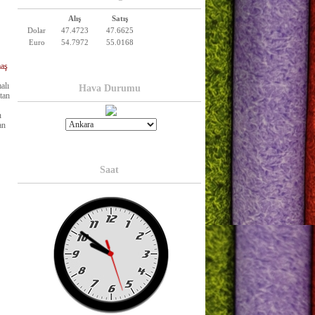
Alış
Satış
Dolar
47.4723
47.6625
Euro
54.7972
55.0168
aş
alı
Hava Durumu
tan
n
an
Saat