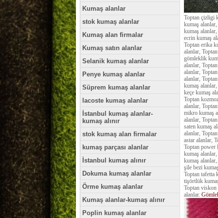
Kumaş alanlar
Toptan çizligi
stok kumaş alanlar
kumaş alanlar,
kumaş alanlar,
Kumaş alan firmalar
ecrin kumaş al
Toptan erika k
Kumaş satın alanlar
alanlar, Topta
gömleklik kuma
Selanik kumaş alanlar
alanlar, Topta
alanlar, Topta
Penye kumaş alanlar
alanlar, Topta
kumaş alanlar,
Süprem kumaş alanlar
keçe kumaş ala
Toptan kozmoz 
lacoste kumaş alanlar
alanlar, Topta
mikro kumaş al
İstanbul kumaş alanlar-
alanlar, Topta
kumaş alınır
saten kumaş al
alanlar, Topta
stok kumaş alan firmalar
astar alanlar,
kumaş parçası alanlar
Toptan power l
kumaş alanlar,
İstanbul kumaş alınır
kumaş alanlar,
şile bezi kuma
Dokuma kumaş alanlar
Toptan tafetta 
tişörtlük kuma
Örme kumaş alanlar
Toptan viskon 
alanlar.
Gömlek
Kumaş alanlar-kumaş alınır
Poplin kumaş alanlar