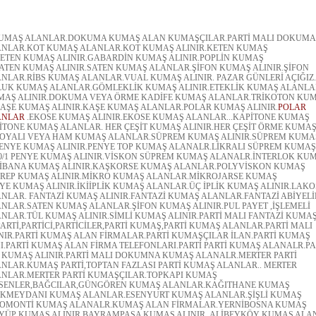
MAŞ ALANLAR.DOKUMA KUMAŞ ALAN KUMAŞÇILAR.PARTİ MALI DOKUMA
NLAR.KOT KUMAŞ ALANLAR.KOT KUMAŞ ALINIR.KETEN KUMAŞ
ETEN KUMAŞ ALINIR.GABARDİN KUMAŞ ALINIR.POPLİN KUMAŞ
ATEN KUMAŞ ALINIR.SATEN KUMAŞ ALANLAR.ŞİFON KUMAŞ ALINIR.ŞİFON
LAR.RİBS KUMAŞ ALANLAR.VUAL KUMAŞ ALINIR. PAZAR GÜNLERİ AÇIĞIZ..
UK KUMAŞ ALANLAR.GÖMLEKLİK KUMAŞ ALINIR.ETEKLİK KUMAŞ ALANLA
MAŞ ALINIR.DOKUMA VEYA ÖRME KADİFE KUMAŞ ALANLAR.TRİKOTON KU
AŞE KUMAŞ ALINIR.KAŞE KUMAŞ ALANLAR.POLAR KUMAŞ ALINIR.
POLAR
ANLAR
.EKOSE KUMAŞ ALINIR.EKOSE KUMAŞ ALANLAR...KAPİTONE KUMAŞ
PİTONE KUMAŞ ALANLAR. HER ÇEŞİT KUMAŞ ALINIR.HER ÇEŞİT ÖRME KUMA
OYALI VEYA HAM KUMAŞ ALANLAR.SÜPREM KUMAŞ ALINIR.SÜPREM KUMA
ENYE KUMAŞ ALINIR.PENYE TOP KUMAŞ ALANALR.LİKRALI SÜPREM KUMAŞ
0/1 PENYE KUMAŞ ALINIR.VİSKON SÜPREM KUMAŞ ALANALR.İNTERLOK KU
İBANA KUMAŞ ALINIR.KAŞKORSE KUMAŞ ALANLAR.POLYVİSKON KUMAŞ
REP KUMAŞ ALINIR.MİKRO KUMAŞ ALANLAR.MİKROJARSE KUMAŞ
YE KUMAŞ ALINIR.İKİİPLİK KUMAŞ ALANLAR.ÜÇ İPLİK KUMAŞ ALINIR.LAKO
NLAR. FANTAZİ KUMAŞ ALINIR.FANTAZİ KUMAŞ ALANLAR.FANTAZİ ABİYELİ
NLAR.SATEN KUMAŞ ALANLAR.ŞİFON KUMAŞ ALINIR.PUL PAYET ,İŞLEMELİ
NLAR.TÜL KUMAŞ ALINIR.SİMLİ KUMAŞ ALINIR.PARTİ MALI FANTAZİ KUMA
ARTİ,PARTİCİ,PARTİCİLER,PARTİ KUMAŞ,PARTİ KUMAŞ ALANLAR.PARTİ MALI
NIR.PARTİ KUMAŞ ALAN FİRMALAR.PARTİ KUMAŞÇILAR İLAN.PARTİ KUMAŞ
I.PARTİ KUMAŞ ALAN FİRMA TELEFONLARI.PARTİ PARTİ KUMAŞ ALANALR.PA
 KUMAŞ ALINIR.PARTİ MALI DOKUMNA KUMAŞ ALANALR.MERTER PARTİ
NLAR.KUMAŞ PARTİ,TOPTAN FAZLASI PARTİ KUMAŞ ALANLAR.. MERTER
NLAR.MERTER PARTİ KUMAŞÇILAR.TOPKAPI KUMAŞ
SENLER,BAĞCILAR,GÜNGÖREN KUMAŞ ALANLAR.KAĞITHANE KUMAŞ
KMEYDANI KUMAŞ ALANLAR.ESENYURT KUMAŞ ALANLAR.ŞİŞLİ KUMAŞ
OMONTİ KUMAŞ ALANALR.KUMAŞ ALAN FİRMALAR.YERNİBOSNA KUMAŞ
YÜP KUMAŞ ALINIR.BAYRAMPAŞA KUMAŞ ALINIR..ALİBEYKÖY KUMAŞ ALA