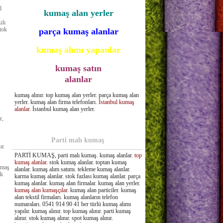
l
kumaş alan yerler
ılı
tok
parça kumaş alanlar
kumaş alımı yapanlar
kumaş satın
alanlar
kumaş alınır. top kumaş alan yerler. parça kumaş alan
yerler. kumaş alan firma telefonları.
İstanbul kumaş
alanlar
. İstanbul kumaş alan yerler.
r,
Parti malı kumaş
ır.
PARTİ KUMAŞ, parti malı kumaş. kumaş alanlar.
top
kumaş alanlar
. stok kumaş alanlar. toptan kumaş
umaş
alanlar. kumaş alım satımı. tekleme kumaş alanlar.
ık
karma kumaş alanlar. stok fazlası kumaş alanlar. parça
kumaş alanlar. kumaş alan firmalar. kumaş alan yerler.
kumaş alan kumaşçılar
. kumaş alan particiler. kumaş
alan tekstil firmaları. kumaş alanların telefon
numaraları. 0541 914 90 41 her türlü kumaş alımı
yapılır. kumaş alınır. top kumaş alınır. parti kumaş
alınır. stok kumaş alınır. spot kumaş alınır.