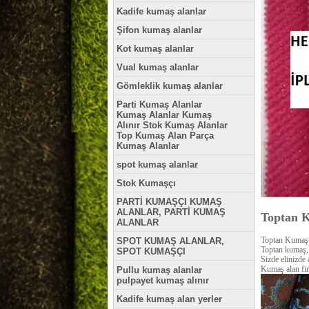
Kadife kumaş alanlar
Şifon kumaş alanlar
Kot kumaş alanlar
Vual kumaş alanlar
Gömleklik kumaş alanlar
Parti Kumaş Alanlar
Kumaş Alanlar Kumaş
Alınır Stok Kumaş Alanlar
Top Kumaş Alan Parça
Kumaş Alanlar
spot kumaş alanlar
Stok Kumaşçı
PARTİ KUMAŞÇI KUMAŞ
ALANLAR, PARTİ KUMAŞ
Toptan K
ALANLAR
Toptan Kumaş 
SPOT KUMAŞ ALANLAR,
Toptan kumaş, 
SPOT KUMAŞÇI
Sizde elinizde 
Kumaş alan fir
Pullu kumaş alanlar
pulpayet kumaş alınır
Kadife kumaş alan yerler