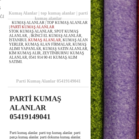
Ş
Kumaş Alanlar | top kumaş alanlar | parti
Ğİ
kumaş alanlar
KUMAŞ ALANLAR | TOP KUMAŞ ALANLAR
|
PARTİ KUMAŞ ALANLAR
STOK KUMAŞ ALANLAR, SPOT KUMAŞ
ALANLAR, ; İKİNCİ EL KUMAŞ ALANLAR,
İSTANBUL
KUMAŞ ALANLAR
, KUMAŞ ALAN
YERLER, KUMAŞ ALAN FİRMALAR, KUMAŞ
ALIMI YAPANLAR, KUMAŞ SATIN ALANLAR,
KİM KUMAŞ ALIR, ZEYTİNBURNU KUMAŞ
ALANLAR, 0541 914 90 41 KUMAŞ ALIM
SATIMI.
Parti Kumaş Alanlar 05419149041
PARTİ KUMAŞ
ALANLAR
05419149041
Parti kumaş alanlar. parti top kumaş alanlar. parti
parça kumaş alanlar. parti dokuma kumaş alanlar.