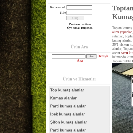
Toptan
Kullanıcı adı
Şifre
Kumaş
Parolamı unuttum
Toptan kumaş a
Üye olmak istiyorum
alımı yapanlar
satanlar, Topta
kumaş alanlar.
30/1 viskon ku
Ürün Ara
alanlar, Topta
asetat
saten ku
Detaylı
belmando kumaş
Ara
Toptan buklet 
Ürün ve Hizmetler
Top kumaş alanlar
Kumaş alanlar
Parti kumaş alanlar
İpek kumaş alanlar
Şifon kumaş alanlar
Parti kumaş alanlar