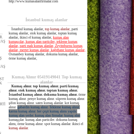
http://www.kumasalanfirmalar.com
İstanbul kumaş alanlar
İstanbul kumaş alanlar,
top kumaş alanlar,
parti
..
kumaş alanlar, stok kumaş alanlar, toptan kumaş
R.
alanlar, ikinci el kumaş alanlar,
kumaş alan
MAŞ
kumaşçılar, kumaş alan particiler, tekleme kumaş
alanlar, parti malı kumaş alanlar, Zeyitnburnu kumaş
alanlar, merter kumaş alanlar, kağıthane kumaş alanlar,
Ş
Osmanbey kumaş alanlar, dokuma kumaş alanlar,
Ş
örme kumaş alanlar,
MAŞ
Kumaş Alınır 05419149041 Top kumaş
ST
alanlar
K
Kumaş alınır. top kumaş alınır. parti kumaş
alınır. stok kumaş alınır. toptan kumaş alınır.
Ş
İstanbul kumaş alınır. dokuma kumaş alınır.
örme
kumaş alınır. penye kumaş alınır. süprem kumaş alınır.
şifon kumaş alınır. saten kumaş alanlar. kot kumaş
RTİ
alınır.
gabardin kumaş alınır. Tekleme kumaş alınır.
karma kumaş alınır. her çeşit kumaş alımı yapılır.
kumaş alan yerler. kumaş alan firmalar. kumaş alan
kumaşçılar. kumaş alan particiler. dokuma kumaş
alımı, örme kumaş alınır. spot kumaş alanlar. ikinci el
kumaş alanlar
.
N