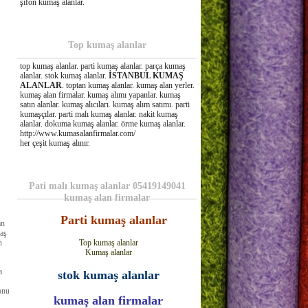
şifon kumaş alanlar.
Top kumaş alanlar
top kumaş alanlar. parti kumaş alanlar. parça kumaş
alanlar. stok kumaş alanlar.
İSTANBUL KUMAŞ
ALANLAR
. toptan kumaş alanlar. kumaş alan yerler.
kumaş alan firmalar. kumaş alımı yapanlar. kumaş
satın alanlar. kumaş alıcıları. kumaş alım satımı. parti
kumaşçılar. parti malı kumaş alanlar. nakit kumaş
alanlar. dokuma kumaş alanlar. örme kumaş alanlar.
http://www.kumasalanfirmalar.com/
her çeşit kumaş alınır.
Pati malı kumaş alanlar 05419149041
kumaş alan firmalar
Parti kumaş alanlar
an
maş
Top kumaş alanlar
n
Kumaş alanlar
a
stok kumaş alanlar
onu
kumaş alan firmalar