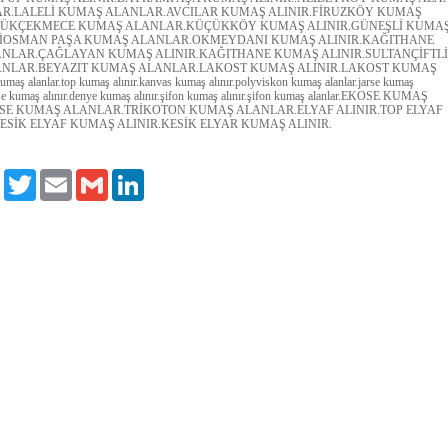
R.LALELİ KUMAŞ ALANLAR.AVCILAR KUMAŞ ALINIR.FİRUZKÖY KUMAŞ
ÇÜKÇEKMECE KUMAŞ ALANLAR.KÜÇÜKKÖY KUMAŞ ALINIR.GÜNEŞLİ KUMA
ZİOSMAN PAŞA KUMAŞ ALANLAR.OKMEYDANI KUMAŞ ALINIR.KAĞITHANE
NLAR.ÇAĞLAYAN KUMAŞ ALINIR.KAĞITHANE KUMAŞ ALINIR.SULTANÇİFTLİ
NLAR.BEYAZIT KUMAŞ ALANLAR.LAKOST KUMAŞ ALINIR.LAKOST KUMAŞ
ş alanlar.top kumaş alınır.kanvas kumaş alınır.polyviskon kumaş alanlar.jarse kumaş
rse kumaş alınır.denye kumaş alınır.şifon kumaş alınır.şifon kumaş alanlar.EKOSE KUMAŞ
OSE KUMAŞ ALANLAR.TRİKOTON KUMAŞ ALANLAR.ELYAF ALINIR.TOP ELYAF
SİK ELYAF KUMAŞ ALINIR.KESİK ELYAR KUMAŞ ALINIR.
Facebook
Twitter
Email
Gmail
LinkedIn