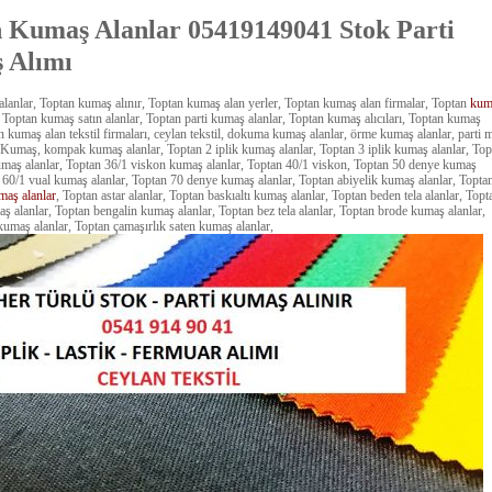
 Kumaş Alanlar 05419149041 Stok Parti
 Alımı
lanlar, Toptan kumaş alınır, Toptan kumaş alan yerler, Toptan kumaş alan firmalar, Toptan
kum
, Toptan kumaş satın alanlar, Toptan parti kumaş alanlar, Toptan kumaş alıcıları, Toptan kumaş
n kumaş alan tekstil firmaları, ceylan tekstil, dokuma kumaş alanlar, örme kumaş alanlar, parti m
 Kumaş, kompak kumaş alanlar, Toptan 2 iplik kumaş alanlar, Toptan 3 iplik kumaş alanlar, Top
maş alanlar, Toptan 36/1 viskon kumaş alanlar, Toptan 40/1 viskon, Toptan 50 denye kumaş
n 60/1 vual kumaş alanlar, Toptan 70 denye kumaş alanlar, Toptan abiyelik kumaş alanlar, Topta
maş alanlar
, Toptan astar alanlar, Toptan baskıaltı kumaş alanlar, Toptan beden tela alanlar, Topt
 alanlar, Toptan bengalin kumaş alanlar, Toptan bez tela alanlar, Toptan brode kumaş alanlar,
kumaş alanlar, Toptan çamaşırlık saten kumaş alanlar,