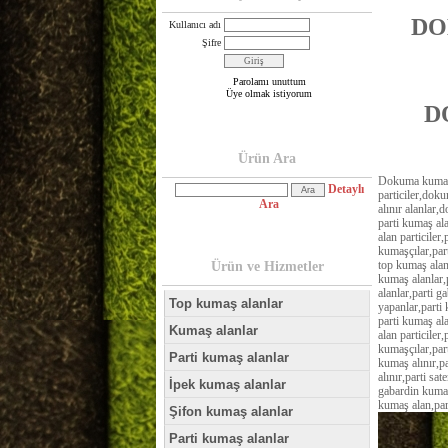
DO
Kullanıcı adı
Şifre
Parolamı unuttum
Üye olmak istiyorum
D
Ürün Ara
Dokuma kumaş 
Detaylı
particiler,dok
Ara
alınır alanlar,
parti kumaş ala
alan particiler
kumaşçılar,part
top kumaş alanl
Ürün ve Hizmetler
kumaş alanlar,
alanlar,parti g
Top kumaş alanlar
yapanlar,parti 
parti kumaş ala
Kumaş alanlar
alan particiler
kumaşçılar,part
Parti kumaş alanlar
kumaş alınır,pa
alınır,parti sa
İpek kumaş alanlar
gabardin kumaş 
kumaş alan,par
Şifon kumaş alanlar
Parti kumaş alanlar