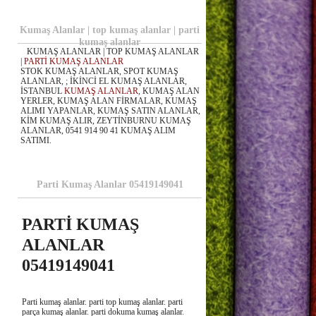
Kumaş Alanlar | top kumaş alanlar | parti
kumaş alanlar
KUMAŞ ALANLAR | TOP KUMAŞ ALANLAR
|
PARTİ KUMAŞ ALANLAR
STOK KUMAŞ ALANLAR, SPOT KUMAŞ
ALANLAR, ; İKİNCİ EL KUMAŞ ALANLAR,
İSTANBUL
KUMAŞ ALANLAR
, KUMAŞ ALAN
YERLER, KUMAŞ ALAN FİRMALAR, KUMAŞ
ALIMI YAPANLAR, KUMAŞ SATIN ALANLAR,
KİM KUMAŞ ALIR, ZEYTİNBURNU KUMAŞ
ALANLAR, 0541 914 90 41 KUMAŞ ALIM
SATIMI.
Parti Kumaş Alanlar 05419149041
PARTİ KUMAŞ
ALANLAR
05419149041
Parti kumaş alanlar. parti top kumaş alanlar. parti
parça kumaş alanlar. parti dokuma kumaş alanlar.