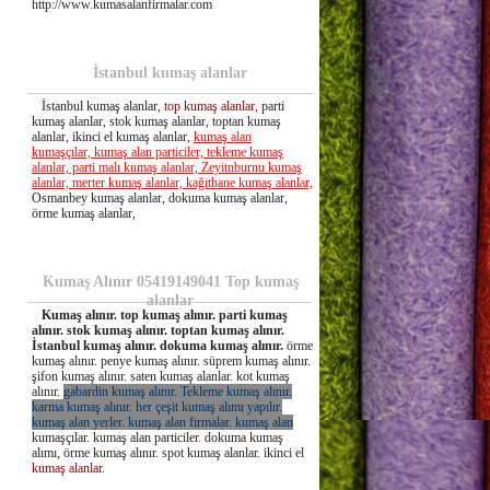
http://www.kumasalanfirmalar.com
İstanbul kumaş alanlar
İstanbul kumaş alanlar,
top kumaş alanlar,
parti
kumaş alanlar, stok kumaş alanlar, toptan kumaş
alanlar, ikinci el kumaş alanlar,
kumaş alan
kumaşçılar, kumaş alan particiler, tekleme kumaş
alanlar, parti malı kumaş alanlar, Zeyitnburnu kumaş
alanlar, merter kumaş alanlar, kağıthane kumaş alanlar,
Osmanbey kumaş alanlar, dokuma kumaş alanlar,
örme kumaş alanlar,
Kumaş Alınır 05419149041 Top kumaş
alanlar
Kumaş alınır. top kumaş alınır. parti kumaş
alınır. stok kumaş alınır. toptan kumaş alınır.
İstanbul kumaş alınır. dokuma kumaş alınır.
örme
kumaş alınır. penye kumaş alınır. süprem kumaş alınır.
şifon kumaş alınır. saten kumaş alanlar. kot kumaş
alınır.
gabardin kumaş alınır. Tekleme kumaş alınır.
karma kumaş alınır. her çeşit kumaş alımı yapılır.
kumaş alan yerler. kumaş alan firmalar. kumaş alan
kumaşçılar. kumaş alan particiler. dokuma kumaş
alımı, örme kumaş alınır. spot kumaş alanlar. ikinci el
kumaş alanlar
.