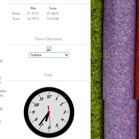
Alış
Satış
Dolar
47.4723
47.6625
Euro
54.7972
55.0168
Hava Durumu
op
Saat
i
n
atımı
er,
op
i