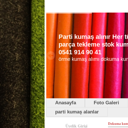
Parti kumaş alınır Her
parça tekleme stok kuma
0541 914 90 41
örme kumaş alımı dokuma ku
Anasayfa
Foto Galeri
parti kumaş alanlar
Dokuma kuma
Üyelik Girişi