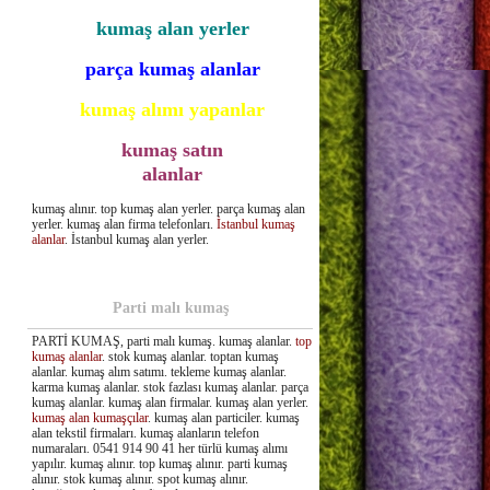
kumaş alan yerler
parça kumaş alanlar
kumaş alımı yapanlar
kumaş satın
alanlar
kumaş alınır. top kumaş alan yerler. parça kumaş alan
yerler. kumaş alan firma telefonları.
İstanbul kumaş
alanlar
. İstanbul kumaş alan yerler.
Parti malı kumaş
PARTİ KUMAŞ, parti malı kumaş. kumaş alanlar.
top
kumaş alanlar
. stok kumaş alanlar. toptan kumaş
alanlar. kumaş alım satımı. tekleme kumaş alanlar.
karma kumaş alanlar. stok fazlası kumaş alanlar. parça
kumaş alanlar. kumaş alan firmalar. kumaş alan yerler.
kumaş alan kumaşçılar
. kumaş alan particiler. kumaş
alan tekstil firmaları. kumaş alanların telefon
numaraları. 0541 914 90 41 her türlü kumaş alımı
yapılır. kumaş alınır. top kumaş alınır. parti kumaş
alınır. stok kumaş alınır. spot kumaş alınır.