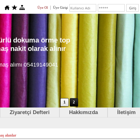
Üye Ol
Üye Girişi
 türlü dokuma örme top
ş nakit olarak alınır
maş alımı 05419149041
1
2
Ziyaretçi Defteri
Hakkımızda
İletişim
ş alanlar