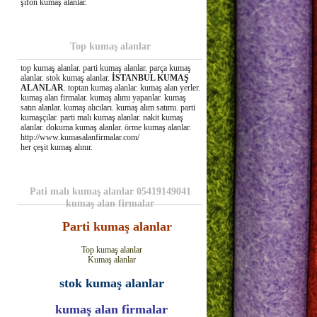
şifon kumaş alanlar.
Top kumaş alanlar
top kumaş alanlar. parti kumaş alanlar. parça kumaş
alanlar. stok kumaş alanlar.
İSTANBUL KUMAŞ
ALANLAR
. toptan kumaş alanlar. kumaş alan yerler.
kumaş alan firmalar. kumaş alımı yapanlar. kumaş
satın alanlar. kumaş alıcıları. kumaş alım satımı. parti
kumaşçılar. parti malı kumaş alanlar. nakit kumaş
alanlar. dokuma kumaş alanlar. örme kumaş alanlar.
http://www.kumasalanfirmalar.com/
her çeşit kumaş alınır.
Pati malı kumaş alanlar 05419149041
kumaş alan firmalar
Parti kumaş alanlar
Top kumaş alanlar
Kumaş alanlar
stok kumaş alanlar
kumaş alan firmalar