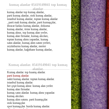
kumaş alanlar 05419149041 top kumaş
alanlar
kumaş alanlar top kumaş alanlar,
parti kumaş alanlar, stok kumaş alanlar,
istanbul kumaş alanlar, toptan kumaş alanlar
, parti malı kumaş alanlar, parti kumaşçılar,
ihracat fazlası kumaş alanlar, dokuma
kumaş alanlar, örme kumaş alanlar,
kumaş alınır, top kumaş alan yerler,
kumaş alan firmalar, kumaş alıcıları,
toptan kumaş alımı yapanlar, kumaş
satın alanlar, kumaş alım satım yerleri,
zeytinburnu kumaş alanlar, merter
kumaş alanlar, kağıthane kumaş alanlar,
Kumaş alanlar. 05419149041 top kumaş
alanlar.
Kumaş alanlar. top kuamş alanlar.
parti kumaş alanlar
.
nakit kumaş alanlar. toptan kumaş alanlar.
istanbul kumaş alanlar.
her çeşit kumaş alınır. kumaş alan yerler.
kumaş alan firmalar.
kumaş satın alanlar. kumaş alımı yapanlar.
kumaş alıcıları.
kumaş alım satımı. parti kuamşçılar.
stok kumaşçılar.
spot kumaşçılar. hurda kumaş alanlar.