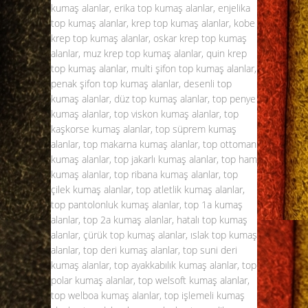
kumaş alanlar, erika top kumaş alanlar, enjelika
top kumaş alanlar, krep top kumaş alanlar, kobe
krep top kumaş alanlar, oskar krep top kumaş
alanlar, muz krep top kumaş alanlar, quin krep
top kumaş alanlar, multi şifon top kumaş alanlar,
penak şifon top kumaş alanlar, desenli top
kumaş alanlar, düz top kumaş alanlar, top penye
kumaş alanlar, top viskon kumaş alanlar, top
kaşkorse kumaş alanlar, top süprem kumaş
alanlar, top makarna kumaş alanlar, top ottoman
kumaş alanlar, top jakarlı kumaş alanlar, top ham
kumaş alanlar, top ribana kumaş alanlar, top
çilek kumaş alanlar, top atletlik kumaş alanlar,
top pantolonluk kumaş alanlar, top 1a kumaş
alanlar, top 2a kumaş alanlar, hatalı top kumaş
alanlar, çürük top kumaş alanlar, ıslak top kumaş
alanlar, top deri kumaş alanlar, top suni deri
kumaş alanlar, top ayakkabılık kumaş alanlar, top
polar kumaş alanlar, top welsoft kumaş alanlar,
top welboa kumaş alanlar, top işlemeli kumaş