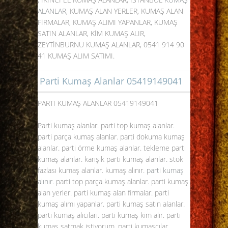
ALANLAR
, KUMAŞ ALAN YERLER, KUMAŞ ALAN
FİRMALAR, KUMAŞ ALIMI YAPANLAR, KUMAŞ
SATIN ALANLAR, KİM KUMAŞ ALIR,
ZEYTİNBURNU KUMAŞ ALANLAR, 0541 914 90
41 KUMAŞ ALIM SATIMI.
Parti Kumaş Alanlar 05419149041
PARTİ KUMAŞ ALANLAR 05419149041
Parti kumaş alanlar. parti top kumaş alanlar.
parti parça kumaş alanlar. parti dokuma kumaş
alanlar. parti örme kumaş alanlar. tekleme parti
kumaş alanlar. karışık parti kumaş alanlar. stok
fazlası kumaş alanlar. kumaş alınır.
parti kumaş
alınır
. parti top parça kumaş alanlar. parti kumaş
alan yerler. parti kumaş alan firmalar. parti
kumaş alımı yapanlar. parti kumaş satın alanlar.
parti kumaş alıcıları. parti kumaş kim alır. parti
kumaş satmak istiyorum. parti kumaşçılar.