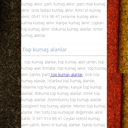
kumaş alınır. parti kumaş alınır. parti malı kumaş
alınır. stok fazlası kumaş alınır. ikinci el kumaş
alınır. 0541 914 90 41 tekleme kumaş alınır.
karma kumaş alınır. karışık kumaş alınır. toptan
top kumaş alınır. dokuma kumaş alanlar. örme
kumaş alanlar
.
Top kumaş alanlar
top kumaş alanlar, top kumaş alan yerler, top
kumaş alan firmalar, top kumaş alınır, top kumaş
alım satımı, parti
top kumaş alanlar
, stok top
kumaş alanlar, İstanbul top kumaş alanlar,
Tekleme top kumaş alanlar, karışık top kumaş
alanlar, dokuma top
kumaş alanlar.
örme top
kumaş alanlar. Zeytinburnu top kumaş alanlar.
Güngören top kumaş alanlar. Merter top kumaş
alanlar. her türlü top kumaşlar değerinde alınır
satılır. 0 541 914 90 41 Ceylan tekstil kumaş
alım satım. İkinci el kumaş alanlar. hurda
kumaş