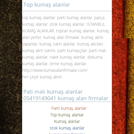
Top kumaş alanlar
top kumaş alanlar. parti kumaş alanlar. parça
kumaş alanlar. stok kumaş alanlar.
İSTANBUL
KUMAŞ ALANLAR
. toptan kumaş alanlar. kumaş
alan yerler. kumaş alan firmalar. kumaş alımı
yapanlar. kumaş satın alanlar. kumaş alıcıları.
kumaş alım satımı. parti kumaşçılar. parti malı
kumaş alanlar. nakit kumaş alanlar. dokuma
kumaş alanlar. örme kumaş alanlar.
http://www.kumasalanfirmalar.com/
her çeşit kumaş alınır.
Pati malı kumaş alanlar
05419149041 kumaş alan firmalar
Parti kumaş alanlar
Top kumaş alanlar
Kumaş alanlar
stok kumaş alanlar