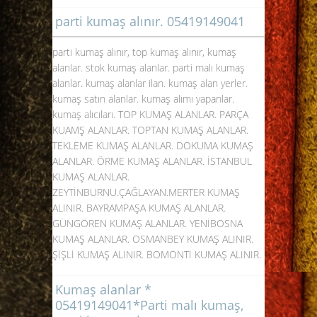
parti kumaş alınır. 05419149041
parti kumaş alınır, top kumaş alınır, kumaş
alanlar. stok kumaş alanlar. parti malı kumaş
alanlar. kumaş alanlar ilan. kumaş alan yerler.
kumaş satın alanlar. kumaş alımı yapanlar.
kumaş alıcıları. TOP KUMAŞ ALANLAR. PARÇA
KUAMŞ ALANLAR. TOPTAN KUMAŞ ALANLAR.
TEKLEME KUMAŞ ALANLAR. DOKUMA KUMAŞ
ALANLAR. ÖRME KUMAŞ ALANLAR. İSTANBUL
KUMAŞ ALANLAR.
ZEYTİNBURNU.ÇAĞLAYAN.MERTER KUMAŞ
ALINIR. BAYRAMPAŞA KUMAŞ ALANLAR.
GÜNGÖREN KUMAŞ ALANLAR. YENİBOSNA
KUMAŞ ALANLAR. OSMANBEY KUMAŞ ALINIR.
ŞİŞLİ KUMAŞ ALINIR. BOMONTİ KUMAŞ ALINIR.
Kumaş alanlar *
05419149041*Parti malı kumaş,