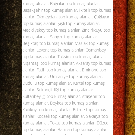
kumaş alnalar. Bağcılar top kumaş alanlar.
Başakşehir top kumaş alanlar. İkitelli top kumaş
alanlar. Okmeydanı top kumaş alanlar. Çağlayan
top kumaş alanlar. Şişli top kumaş alanlar.
Mecidiyeköy top kumaş alanlar. Zincirlikuyu top
kumaş alanlar. Sarıyer top kumaş alanlar.
Beşiktaş
top kumaş alanlar
. Maslak top kumaş
alanlar. Levent top kumaş alanlar. Osmanbey
top kumaş alanlar. Taksim top kumaş alanlar.
Nişantaşı top kumaş alanlar. Aksaray top kumaş
alanlar. Fatih top kumaş alanlar. Eminönü top
kumaş alanlar. Ümraniye top kumaş alanlar.
Dudullu top kumaş alanlar. Kartal top kumaş
alanlar. Sulrançiftliği top kumaş alanlar.
Sultanbeyliği top kumaş alanlar. Ataşehir top
kumaş alanlar. Beykoz top kumaş alanlar.
Kadıköy top kumaş alanlar. Edirne top kumaş
alanlar. Kocaeli top kumaş alanlar. Sakarya top
kumaş alanlar. Tokat top kumaş alanlar. Düzce
top kumaş alanlar. Batman top kumaş alanlar.