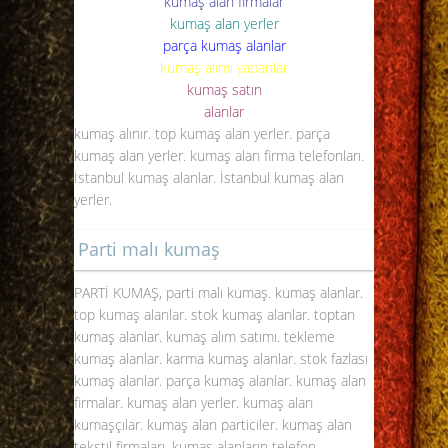
kumaş alan firmalar
kumaş alan yerler
parça kumaş alanlar
kumaş alımı yapanlar
kumaş satın
alanlar
kumaş alınır. top kumaş alan yerler. parça
kumaş alan yerler. kumaş alan firma telefonları.
İstanbul kumaş alanlar
. İstanbul kumaş alan
yerler.
Parti malı kumaş
PARTİ KUMAŞ, parti malı kumaş. kumaş alanlar.
top kumaş alanlar
. stok kumaş alanlar. toptan
kumaş alanlar. kumaş alım satımı. tekleme
kumaş alanlar. karma kumaş alanlar. stok fazlası
kumaş alanlar. parça kumaş alanlar. kumaş alan
firmalar. kumaş alan yerler.
kumaş alan
kumaşçılar
. kumaş alan particiler. kumaş alan
tekstil firmaları. kumaş alanların telefon