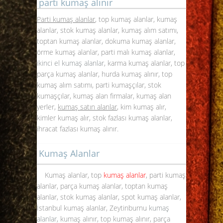
parti kumaş alınır
Parti kumaş alanlar
, top kumaş alanlar, kumaş
alanlar, stok kumaş alanlar, kumaş alım satımı,
toptan kumaş alanlar, dokuma kumaş alanlar,
örme kumaş alanlar, parti malı kumaş alanlar,
ikinci el kumaş alanlar
, karma
kumaş alanlar
, top
parça kumaş alanlar, hurda kumaş alınır, top
kumaş alım satımı, parti kumaşçılar, stok
kumaşçılar, kumaş alan firmalar, kumaş alan
yerler,
kumaş satın alanlar
, kim kumaş alır,
kimler kumaş alır, stok fazlası kumaş alanlar,
ihracat fazlası kumaş alınır.
Kumaş Alanlar
Kumaş alanlar, top
kumaş alanlar
, parti kumaş
alanlar, parça kumaş alanlar, toptan kumaş
alanlar, stok kumaş alanlar, spot kumaş alanlar,
İstanbul kumaş alanlar, Zeytinburnu
kumaş
alanlar
, kumaş alınır, top kumaş alınır, parça