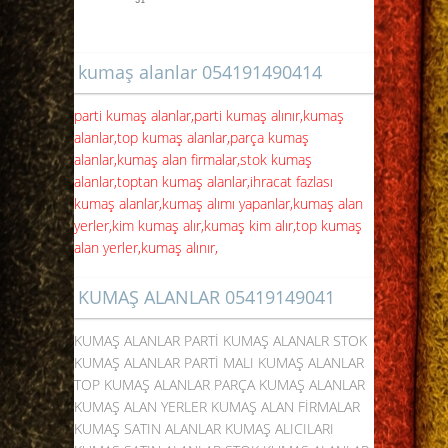
31
kumaş alanlar 054191490414
parti kumaş alanlar,parti kumaş alınır,kumaş
alanlar,top kumaş alanlar,parça kumaş
alanlar,kumaş alan firmalar,stok kumaş
alanlar,toptan kumaş alanlar,ihracat fazlası
kumaş alanlar,kumaş alımı yapanlar,kumaş alan
yerler,kim kumaş alır,kumaş kim alır,top kumaş
alan yerler,kumaş alınır,
KUMAŞ ALANLAR 05419149041
KUMAŞ ALANLAR PARTİ KUMAŞ ALANALR STOK
KUMAŞ ALANLAR PARTİ MALI KUMAŞ ALANLAR
TOP KUMAŞ ALANLAR PARÇA KUMAŞ ALANLAR
KUMAŞ ALAN YERLER KUMAŞ ALAN FİRMALAR
KUMAŞ SATIN ALANLAR KUMAŞ ALICILARI