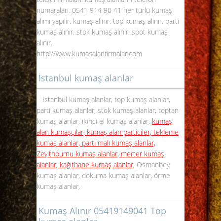
numaraları. 0541 914 90 41 her türlü kumaş
alımı yapılır. kumaş alınır. top kumaş alınır. parti
kumaş alınır. stok kumaş alınır. spot kumaş
alınır.
http://www.kumasalanfirmalar.com
İstanbul kumaş alanlar
İstanbul kumaş alanlar,
top kumaş alanlar,
parti kumaş alanlar, stok kumaş alanlar, toptan
kumaş alanlar, ikinci el kumaş alanlar,
kumaş
alan kumaşçılar, kumaş alan particiler, tekleme
kumaş alanlar, parti malı kumaş alanlar,
Zeyitnburnu kumaş alanlar, merter kumaş
alanlar, kağıthane kumaş alanlar,
Osmanbey
kumaş alanlar, dokuma kumaş alanlar, örme
kumaş alanlar,
Kumaş Alınır 05419149041 Top