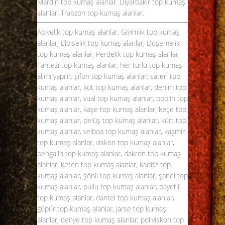
Mardin top kumaş alanlar. Diyarbakır top kumaş
alanlar. Trabzon top kumaş alanlar.
Abiyelik top kumaş alanlar. Giyimlik top kumaş
alanlar, Elbiselik top kumaş alanlar, Döşemelik
top kumaş alanlar, Perdelik top kumaş alanlar,
Fantezi top kumaş alanlar, her türlü top kumaş
alımı yapılır. şifon
top kumaş alanlar
, saten top
kumaş alanlar, kot top kumaş alanlar, denim top
kumaş alanlar, vual top kumaş alanlar, poplin top
kumaş alanlar, kaşe top kumaş alanlar, keçe top
kumaş alanlar, pelüş top kumaş alanlar, kürt top
kumaş alanlar, velboa top kumaş alanlar, kaşmir
top kumaş alanlar, viskon top kumaş alanlar,
bengalin top kumaş alanlar, dakron top kumaş
alanlar, keten top kumaş alanlar, kadife top
kumaş alanlar, şönil top kumaş alanlar, şanel top
kumaş alanlar, pullu top kumaş alanlar, payetli
top kumaş alanlar, dantel top kumaş alanlar,
güpür top kumaş alanlar, jarse top kumaş
alanlar, denye top kumaş alanlar, poliviskon top