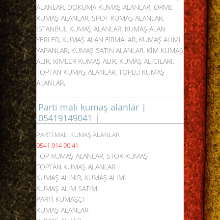
ALANLAR
, DOKUMA KUMAŞ ALANLAR, ÖRME
KUMAŞ ALANLAR, SPOT KUMAŞ ALANLAR,
İSTANBUL KUMAŞ ALANLAR
, KUMAŞ ALAN
YERLER, KUMAŞ ALAN FİRMALAR, KUMAŞ ALIMI
YAPANLAR, KUMAŞ SATIN ALANLAR, KİM KUMAŞ
ALIR, KİMLER KUMAŞ ALIR, KUMAŞ ALICILARI,
TOPTAN KUMAŞ ALANLAR, TOPLU KUMAŞ
ALANLAR,
Parti malı kumaş alanlar |
05419149041 |
PARTİ MALI KUMAŞ ALANLAR
0541 914 90 41
TOP KUMAŞ ALANLAR, STOK KUMAŞ
TOPTAN KUMAŞ ALANLAR
KUMAŞ ALINIR, KUMAŞ ALIMI
KUMAŞ ALIM SATIM.
PARTİ KUMAŞÇI
KUMAŞ ALANLAR