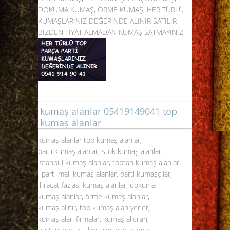
DOKUMA KUMAŞ, ÖRME KUMAŞ, HER TÜRLÜ
KUMAŞLARINIZ DEĞERİNDE ALINIR SATILIR
BİZDEN FİYAT ALMADAN KUMAŞ SATMAYINIZ
kumaş alanlar 05419149041 top
kumaş alanlar
kumaş alanlar top kumaş alanlar,
parti kumaş alanlar, stok kumaş alanlar,
istanbul kumaş alanlar, toptan kumaş alanlar
, parti malı kumaş alanlar, parti kumaşçılar,
ihracat fazlası kumaş alanlar, dokuma
kumaş alanlar, örme kumaş alanlar,
kumaş alınır, top kumaş alan yerler,
kumaş alan firmalar, kumaş alıcıları,