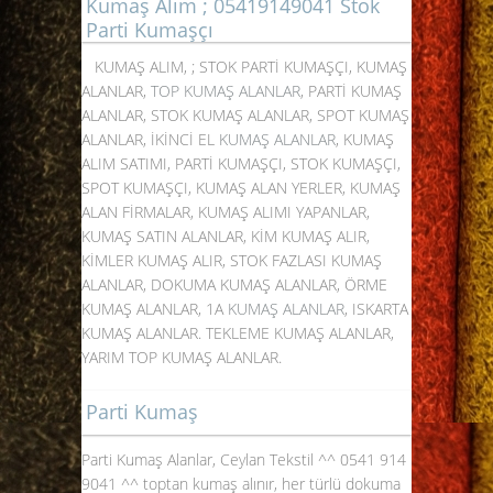
Kumaş Alım ; 05419149041 Stok
Parti Kumaşçı
KUMAŞ ALIM, ; STOK PARTİ KUMAŞÇI, KUMAŞ
ALANLAR,
TOP KUMAŞ ALANLAR
, PARTİ KUMAŞ
ALANLAR, STOK KUMAŞ ALANLAR, SPOT KUMAŞ
ALANLAR, İKİNCİ EL
KUMAŞ ALANLAR
, KUMAŞ
ALIM SATIMI, PARTİ KUMAŞÇI, STOK KUMAŞÇI,
SPOT KUMAŞÇI, KUMAŞ ALAN YERLER, KUMAŞ
ALAN FİRMALAR, KUMAŞ ALIMI YAPANLAR,
KUMAŞ SATIN ALANLAR, KİM KUMAŞ ALIR,
KİMLER KUMAŞ ALIR, STOK FAZLASI KUMAŞ
ALANLAR, DOKUMA KUMAŞ ALANLAR, ÖRME
KUMAŞ ALANLAR, 1A
KUMAŞ ALANLAR
, ISKARTA
KUMAŞ ALANLAR. TEKLEME KUMAŞ ALANLAR,
YARIM TOP KUMAŞ ALANLAR.
Parti Kumaş
Parti Kumaş Alanlar, Ceylan Tekstil ^^ 0541 914
9041 ^^ toptan kumaş alınır, her türlü dokuma