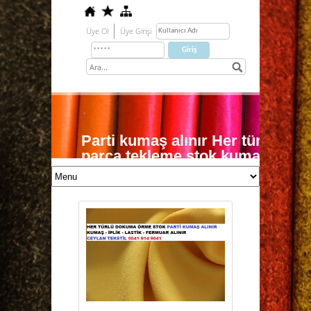
Üye Ol
Üye Girişi
Parti kumaş alınır Her türlü do
parça tekleme stok kumaş nakit o
0541 914 90 41
örme kumaş alımı dokuma kumaş alımı 