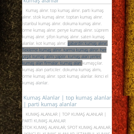
kumaş alanlar
Kumaş alınır. top kumaş alınır. parti kumaş
alınır. stok kumaş alınır. toptan kumaş alınır.
İstanbul kumaş alınır. dokuma kumaş alınır.
örme kumaş alınır. penye kumaş alınır. süprem
kumaş alınır. şifon kumaş alınır. saten kumaş
alanlar. kot kumaş alınır.
gabardin kumaş alınır.
Tekleme kumaş alınır. karma kumaş alınır. her
çeşit kumaş alımı yapılır. kumaş alan yerler.
kumaş alan firmalar. kumaş alan
kumaşçılar.
kumaş alan particiler. dokuma kumaş alımı,
örme kumaş alınır. spot kumaş alanlar. ikinci el
kumaş alanlar
.
Kumaş Alanlar | top kumaş alanlar
| parti kumaş alanlar
KUMAŞ ALANLAR | TOP KUMAŞ ALANLAR |
PARTİ KUMAŞ ALANLAR
STOK KUMAŞ ALANLAR, SPOT KUMAŞ ALANLAR,
; İKİNCİ EL KUMAŞ ALANLAR, İSTANBUL
KUMAŞ