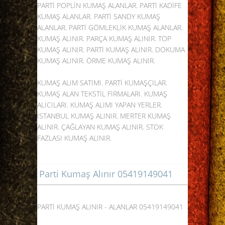
PARTİ POPLİN KUMAŞ ALANLAR. PARTİ KADİFE
KUMAŞ ALANLAR. PARTİ SANDY KUMAŞ
ALANLAR. PARTİ GÖMLEKLİK KUMAŞ ALANLAR.
KUMAŞ ALINIR. PARÇA KUMAŞ ALINIR. TOP
KUMAŞ ALINIR. PARTİ KUMAŞ ALINIR. DOKUMA
KUMAŞ ALINIR. ÖRME KUMAŞ ALINIR.
KUMAŞ ALIM SATIMI. PARTİ KUMAŞÇILAR.
KUMAŞ ALAN TEKSTİL FİRMALARI. KUMAŞ
ALICILARI. KUMAŞ ALIMI YAPAN YERLER.
İSTANBUL KUMAŞ ALINIR. MERTER KUMAŞ
ALINIR. ÇAĞLAYAN KUMAŞ ALINIR. STOK
FAZLASI KUMAŞ ALINIR.
Parti Kumaş Alınır 05419149041
PARTİ KUMAŞ ALINIR - ALANLAR
05419149041