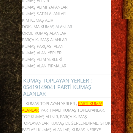
KUMAŞ ALINIR
KUMAŞ ALIMI YAPANLAR
KUMAŞ SATIN ALANLAR
KİM KUMAŞ ALIR
DOKUMA
KUMAŞ ALANLAR
ÖRME KUMAŞ ALANLAR
PARÇA KUMAŞ ALANLAR
KUMAŞ PARÇASI ALAN
KUMAŞ ALAN YERLER
KUMAŞ ALIM YERLERİ
KUMAŞ ALAN FİRMALAR
KUMAŞ TOPLAYAN YERLER ;
05419149041 PARTİ KUMAŞ
ALANLAR
KUMAŞ TOPLAYAN YERLER ;
PARTİ KUMAŞ
ALANLAR
, PARTİ MALI KUMAŞ TOPLAYANLAR,
TOP KUMAŞ ALINIR, PARÇA KUMAŞ
TOPLAYANLAR, KUMAŞ DEĞERLENDİRME, STOK
FAZLASI KUMAŞ ALANLAR, KUMAŞ NEREYE