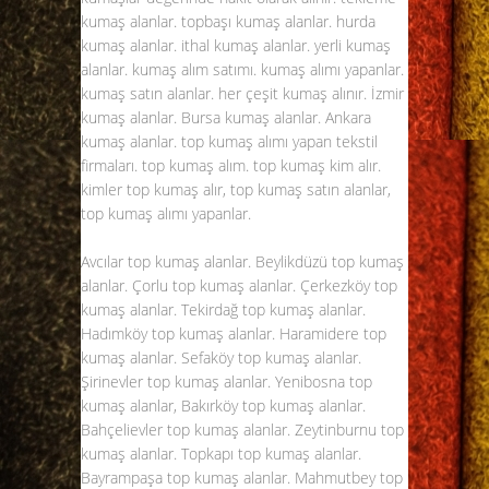
kumaş alanlar. topbaşı kumaş alanlar. hurda
kumaş alanlar. ithal kumaş alanlar. yerli kumaş
alanlar. kumaş alım satımı. kumaş alımı yapanlar.
kumaş satın alanlar. her çeşit kumaş alınır. İzmir
kumaş alanlar. Bursa kumaş alanlar. Ankara
kumaş alanlar.
top kumaş alımı
yapan tekstil
firmaları. top kumaş alım. top kumaş kim alır.
kimler top kumaş alır, top kumaş satın alanlar,
top kumaş alımı yapanlar.
Avcılar top kumaş alanlar. Beylikdüzü
top kumaş
alanlar
. Çorlu top kumaş alanlar. Çerkezköy top
kumaş alanlar. Tekirdağ top kumaş alanlar.
Hadımköy top kumaş alanlar. Haramidere top
kumaş alanlar. Sefaköy top kumaş alanlar.
Şirinevler top kumaş alanlar. Yenibosna top
kumaş alanlar, Bakırköy top kumaş alanlar.
Bahçelievler top kumaş alanlar. Zeytinburnu top
kumaş alanlar. Topkapı top kumaş alanlar.
Bayrampaşa top kumaş alanlar. Mahmutbey top