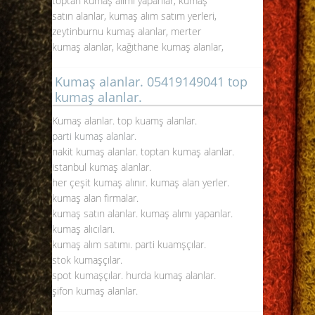
toptan kumaş alımı yapanlar, kumaş
satın alanlar, kumaş alım satım yerleri,
zeytinburnu kumaş alanlar, merter
kumaş alanlar, kağıthane kumaş alanlar,
Kumaş alanlar. 05419149041 top
kumaş alanlar.
Kumaş alanlar. top kuamş alanlar.
parti kumaş alanlar
.
nakit kumaş alanlar. toptan kumaş alanlar.
istanbul kumaş alanlar.
her çeşit kumaş alınır. kumaş alan yerler.
kumaş alan firmalar.
kumaş satın alanlar. kumaş alımı yapanlar.
kumaş alıcıları.
kumaş alım satımı. parti kuamşçılar.
stok kumaşçılar.
spot kumaşçılar. hurda kumaş alanlar.
şifon kumaş alanlar.