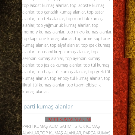
top lakost kumaş alanlar, top lacoste kumaş
alanlar, top çantalık kumaş alanlar, top astar
alanlar, top tela alanlar, top montluk kumaş
alanlar, top yağmurluk kumaş alanlar, top
memory kumaş alanlar, top mikro kumaş alanlar,
top kapitone kumaş alanlar. top örme kapitone
kumaş alanlar, top elyaf alanlar, top ipek kumaş
alanlar. top dabıl krep kumaş alanlar, top
aerobin kumaş alanlar, top ayrobin kumaş
alanlar, top jesica kumaş alanlar, top tül kumaş
alanlar, top hayal tül kumaş alanlar, top grek tül
kumaş alanlar, top enboy tül kumaş alanlar, top
likralı tül kumaş alanlar. top takım elbiselik
kumaş alanlar.
parti kumaş alanlar
PARTİ KUMAŞ ALANLAR
PARTİ KUMAŞ ALIM SATIMI, STOK KUMAŞ
ALANLAR,TOP KUMAŞ ALANLAR,
PARÇA KUMAŞ