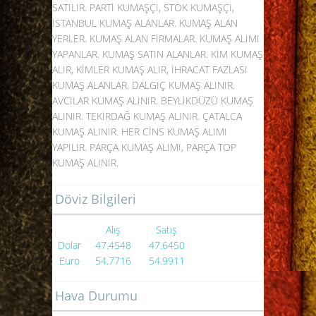
SATILIR. PARTİ KUMAŞÇI, STOK KUMAŞÇI,
İSTANBUL KUMAŞ ALANLAR
. KUMAŞ ALAN
YERLER. KUMAŞ ALAN FİRMALAR. KUMAŞ ALIMI
YAPANLAR. KUMAŞ SATIN ALANLAR.
KİM KUMAŞ
ALIR
, KİMLER KUMAŞ ALIR, İHRACAT FAZLASI
KUMAŞ ALANLAR. DALGIÇ KUMAŞ ALINIR.
AVCILAR KUMAŞ ALINIR. BEYLİKDÜZÜ KUMAŞ
ALINIR. TEKİRDAĞ
KUMAŞ ALINIR
. ÇATALCA
KUMAŞ ALINIR. HER CİNS KUMAŞ ALIMI
YAPILIR. PARÇA KUMAŞ ALIMI, PARÇA TOP
KUMAŞ ALINIR.
Döviz Bilgileri
Alış
Satış
Dolar
47.4548
47.6450
Euro
54.7716
54.9911
Hava Durumu