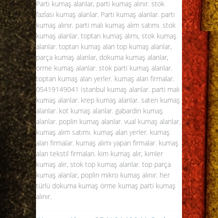
Parti kumaş alanlar,
parti kumaş
alınır. stok
fazlası kumaş alanlar. Parti kumaş alanlar. parti
kumaş alınır. parti malı kumaş alım satımı. stok
kumaş alanlar. toptan kumaş alımı, stok kumaş
alanlar. toptan kumaş alan top kumaş alanlar,
parça kumaş alanlar, dokuma kumaş alanlar,
örme kumaş alanlar. stok parti kumaş alanlar.
toptan kumaş alan yerler. kumaş alan firmalar.
05419149041 İstanbul kumaş alanlar. parti malı
kumaş alanlar. krep kumaş alanlar. saten kumaş
alanlar. kot kumaş alanlar. gabardin
kumaş
alanlar
. poplin kumaş alanlar. vual
kumaş alanlar
.
kumaş alım satımı. kumaş alan yerler. kumaş
alan firmalar. kumaş alımı yapan firmalar. kumaş
alan tekstil firmaları. kim kumaş alır, kimler
kumaş alır, stok
top kumaş alanlar
. top parça
kumaş alanlar, poplin mikro kumaş alınır. her
türlü dokuma kumaş örme kumaş parti kumaş
alınır.