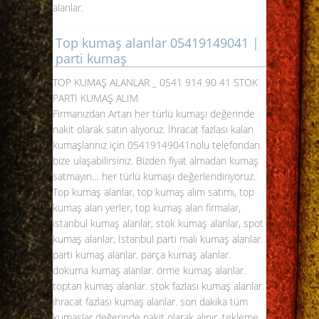
alanlar
.
Top kumaş alanlar 05419149041 |
parti kumaş
TOP KUMAŞ ALANLAR _
0541 914 90 41
STOK
PARTİ KUMAŞ ALIM
Firmanızdan Artan her türlü kumaşı değerinde
nakit olarak satın alıyoruz. İhracat fazlası kalan
kumaşlarınız için
05419149041
nolu telefondan
bize ulaşabilirsiniz. Bizden fiyat almadan kumaş
satmayın… her türlü kumaşı değerlendiriyoruz.
Top kumaş alanlar, top kumaş alım satımı, top
kumaş alan yerler, top
kumaş alan firmalar
,
istanbul kumaş alanlar, stok kumaş alanlar, spot
kumaş alanlar, İstanbul parti malı kumaş alanlar.
parti kumaş alanlar. parça kumaş alanlar.
dokuma kumaş alanlar. örme kumaş alanlar.
toptan kumaş alanlar. stok fazlası kumaş alanlar.
ihracat fazlası kumaş alanlar. son dakika tüm
kumaşlar değerinde nakit olarak alınır. tekleme