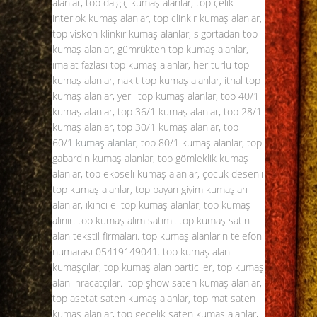
alanlar, top dalgıç kumaş alanlar, top çelik
interlok kumaş alanlar, top clinkır kumaş alanlar,
top viskon klinkır kumaş alanlar, sigortadan top
kumaş alanlar, gümrükten top kumaş alanlar,
imalat fazlası top kumaş alanlar, her türlü top
kumaş alanlar, nakit top kumaş alanlar, ithal top
kumaş alanlar, yerli top kumaş alanlar, top 40/1
kumaş alanlar, top 36/1 kumaş alanlar, top 28/1
kumaş alanlar, top 30/1 kumaş alanlar, top
60/1
kumaş alanlar
, top 80/1 kumaş alanlar, top
gabardin kumaş alanlar, top gömleklik kumaş
alanlar, top ekoseli kumaş alanlar, çocuk desenli
top kumaş alanlar, top bayan giyim kumaşları
alanlar, ikinci el top kumaş alanlar, top kumaş
alınır. top kumaş alım satımı. top kumaş satın
alan tekstil firmaları. top kumaş alanların telefon
numarası
05419149041
. top kumaş alan
kumaşçılar, top kumaş alan particiler, top kumaş
alan ihracatçılar. top şhow saten kumaş alanlar,
top asetat saten kumaş alanlar, top mat saten
kumaş alanlar, top gecelik saten kumaş alanlar,