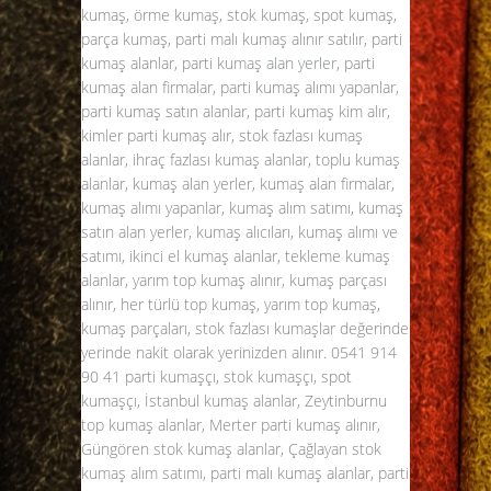
kumaş, örme kumaş, stok kumaş, spot kumaş,
parça kumaş, parti malı kumaş alınır satılır, parti
kumaş alanlar, parti
kumaş alan yerler
, parti
kumaş alan firmalar, parti kumaş alımı yapanlar,
parti kumaş satın alanlar, parti kumaş kim alır,
kimler parti kumaş alır, stok fazlası kumaş
alanlar, ihraç fazlası kumaş alanlar, toplu kumaş
alanlar, kumaş alan yerler, kumaş alan firmalar,
kumaş alımı yapanlar, kumaş alım satımı, kumaş
satın alan yerler, kumaş alıcıları, kumaş alımı ve
satımı, ikinci el kumaş alanlar, tekleme kumaş
alanlar, yarım top kumaş alınır, kumaş parçası
alınır, her türlü top kumaş, yarım top kumaş,
kumaş parçaları, stok fazlası kumaşlar değerinde
yerinde nakit olarak yerinizden alınır. 0541 914
90 41 parti kumaşçı, stok kumaşçı, spot
kumaşçı, İstanbul kumaş alanlar, Zeytinburnu
top kumaş alanlar, Merter parti kumaş alınır,
Güngören stok kumaş alanlar, Çağlayan stok
kumaş alım satımı
, parti malı kumaş alanlar, parti