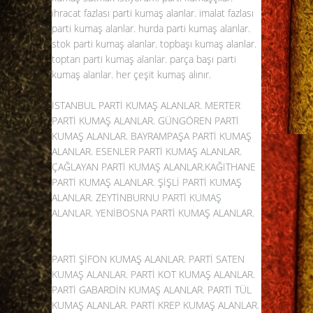
ihracat fazlası parti kumaş alanlar. imalat fazlası
parti kumaş alanlar. hurda parti kumaş alanlar.
stok parti kumaş alanlar. topbaşı kumaş alanlar.
toptan parti
kumaş alanlar
. parça başı parti
kumaş alanlar. her çeşit kumaş alınır.
İSTANBUL PARTİ KUMAŞ ALANLAR. MERTER
PARTİ KUMAŞ ALANLAR. GÜNGÖREN PARTİ
KUMAŞ ALANLAR. BAYRAMPAŞA PARTİ KUMAŞ
ALANLAR. ESENLER PARTİ KUMAŞ ALANLAR.
ÇAĞLAYAN PARTİ KUMAŞ ALANLAR.KAĞITHANE
PARTİ KUMAŞ ALANLAR. ŞİŞLİ PARTİ KUMAŞ
ALANLAR. ZEYTİNBURNU
PARTİ KUMAŞ
ALANLAR
. YENİBOSNA PARTİ KUMAŞ ALANLAR.
PARTİ ŞİFON KUMAŞ ALANLAR. PARTİ SATEN
KUMAŞ ALANLAR
. PARTİ KOT KUMAŞ ALANLAR.
PARTİ GABARDİN KUMAŞ ALANLAR. PARTİ TÜL
KUMAŞ ALANLAR. PARTİ KREP KUMAŞ ALANLAR.